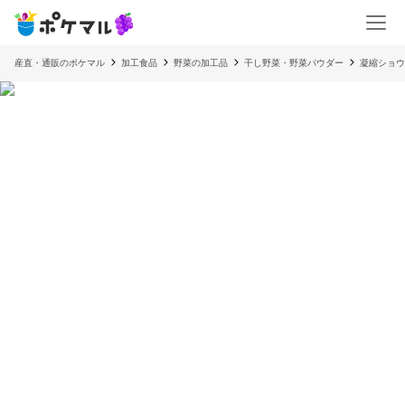
産直・通販のポケマル
加工食品
野菜の加工品
干し野菜・野菜パウダー
凝縮ショウ