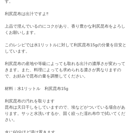
す。
利尻昆布は出汁ですよ‼️
上品で澄んでいるのにコクがあり、香り豊かな利尻昆布をよろし
くお願いします。
このレシピでは水1リットルに対して利尻昆布15gの分量を目安と
しています。
利尻昆布の産地や等級によっても取れる出汁の濃厚さが変わって
きます。また、料理によっても求められる濃さが異なりますの
で、お好みで昆布の量を調整してください。
材料：水1リットル 利尻昆布15g
利尻昆布の汚れを取ります
昆布は天日干しをしていますので、埃などがついている場合があ
ります。サッと水洗いするか、固く絞った濡れ布巾で拭いてくだ
さい。
水に60分ほど浸け置きます