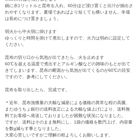
鍋に水1リットルと昆布を入れ、60分ほど浸け置くと出汁が抽出さ
れやすくなります。夏場であればより短くても構いません。冬場
は長めにつけ置きましょう。
弱火から中火弱に掛けます
ゆっくりと時間を掛けて煮出しますので、火力は弱めに設定して
ください。
昆布の切り口から気泡が出てきたら、火を止めます
60℃を超える温度で煮出すとアルギン酸などの雑味のもとが出て
きてしまいます。昆布の断面から気泡が出てくるのが60℃の目安
ですので、参考にしてください。
昆布を取り出したら、完成です。
＊近年、昆布漁獲量の大幅な減産による価格の異常な程の高騰、
またゆうちょ銀行の送料改正による大幅な値上げにより、送料無
料でお客様へ発送しておりましたが困難な状況になりました。
ですが、送料はそのまま無料にし、1袋の価格を数円上げ、内容量
を数g減らす事となりました。
大変心苦しいですがご理解の程よろしくお願いします。