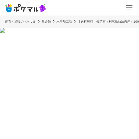
産直・通販のポケマル
魚介類
水産加工品
【送料無料】根昆布（利尻島仙法志産）100