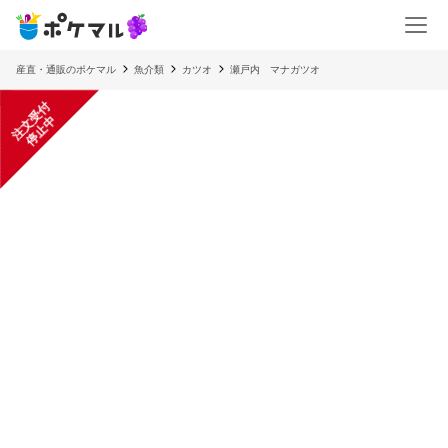
産直・通販のポケマル
魚介類
カツオ
瀬戸内 マナガツオ
注
文
受
付
停
止
中