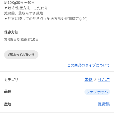
約10Kg30玉〜40玉
▼栽培/生産方法、こだわり
減農薬、葉取らずさ栽培
▼注文に際しての注意点（配送方法や納期指定など）
保存方法
常温5日冷蔵保存10日
#訳あってお買い得
この商品のタイプについて
果物
りんご
カテゴリ
品種
シナノホッペ
長野県
産地