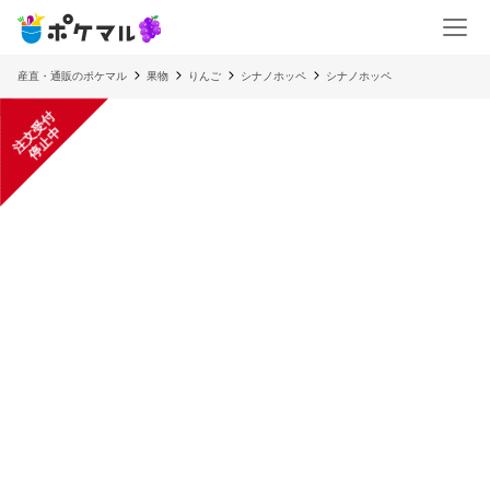
産直・通販のポケマル
果物
りんご
シナノホッペ
シナノホッペ
注
文
受
付
停
止
中