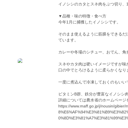
イノシシのカタとスネ肉をぶつ切り、10
▼品種・味の特徴・食べ方
今年1月に捕獲したイノシシです。
そのまま使えるように筋膜をできるだけ
ています。
カレーや冬場のシチュー、おでん、角
スネやカタ肉は硬いイメージですが味
口の中でとろけるように柔らかくなり
一度に煮込んで冷凍しておくのもいい
ビタミンB群、鉄分が豊富なイノシシ
詳細については農水省のホームページ
https://www.maff.go.jp/j/nousin/g
8%E6%AF%94%E3%81%B9%E3%82
0%8D%E3%81%A7%E3%81%99%E3