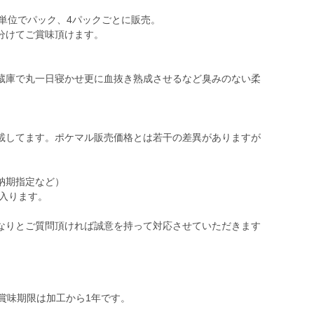
g単位でパック、4パックごとに販売。
分けてご賞味頂けます。
蔵庫で丸一日寝かせ更に血抜き熟成させるなど臭みのない柔
載してます。ポケマル販売価格とは若干の差異がありますが
納期指定など）
で入ります。
なりとご質問頂ければ誠意を持って対応させていただきます
賞味期限は加工から1年です。