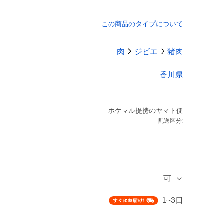
この商品のタイプについて
肉
ジビエ
猪肉
香川県
ポケマル提携のヤマト便
配送区分:
可
1~3日