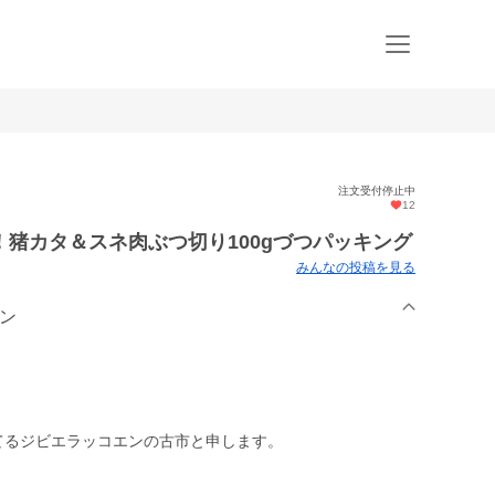
注文受付停止中
12
猪カタ＆スネ肉ぶつ切り100gづつパッキング
みんなの投稿を見る
エン
てるジビエラッコエンの古市と申します。