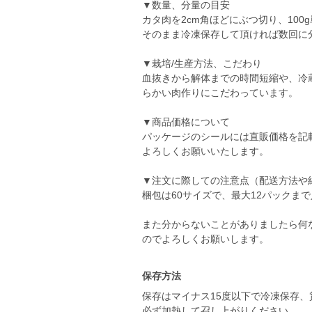
▼数量、分量の目安
カタ肉を2cm角ほどにぶつ切り、100
そのまま冷凍保存して頂ければ数回に
▼栽培/生産方法、こだわり
血抜きから解体までの時間短縮や、冷
らかい肉作りにこだわっています。
▼商品価格について
パッケージのシールには直販価格を記
よろしくお願いいたします。
▼注文に際しての注意点（配送方法や
梱包は60サイズで、最大12パックま
また分からないことがありましたら何
のでよろしくお願いします。
保存方法
保存はマイナス15度以下で冷凍保存、
必ず加熱して召し上がりください。