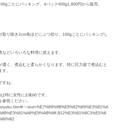
0gごとにパッキング、4パック400g1,800円から販売。
取り除き2cm角ほどにぶつ切り、100gごとにパッキングし
煮などいろいろな料理に使えます。
が濃く、煮込むと柔らかくなります。特に圧力釜で煮込むと
ます。
ですね。
肉は特に女性にお勧めです。
を参照ください。
ibier/miryoku.html#:~:text=%E7%89%9B%E8%82%89%E3%81%A
%8B%E3%81%A8%E9%AB%98,B12%E3%81%8C3%E5%8
%80%82