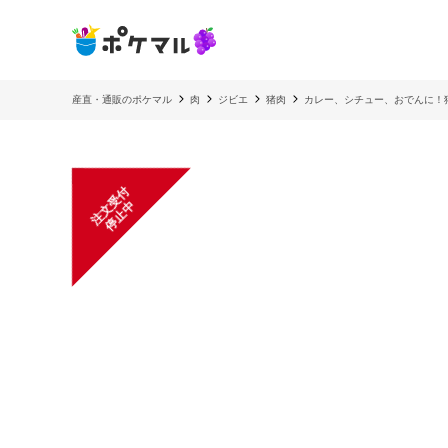
産直・通販のポケマル
肉
ジビエ
猪肉
カレー、シチュー、おでんに！猪
注
文
受
付
停
止
中