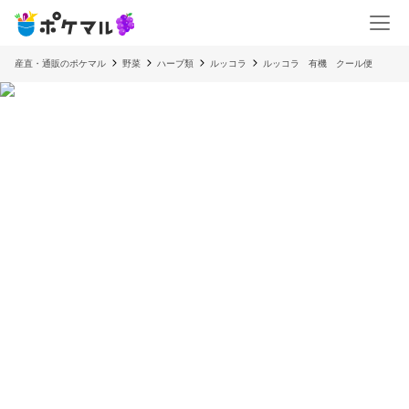
産直・通販のポケマル
野菜
ハーブ類
ルッコラ
ルッコラ 有機 クール便