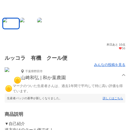
本日あと 10点
56
ルッコラ 有機 クール便
みんなの投稿を見る
千葉県野田市
山﨑和弘 | 和か葉農園
マークのついた生産者さんは、過去1年間で平均して特に高い評価を得
ています。
生産者バッジの基準が新しくなりました。
詳しくはこちら
商品説明
▼自己紹介
遠方向けのクール便です！