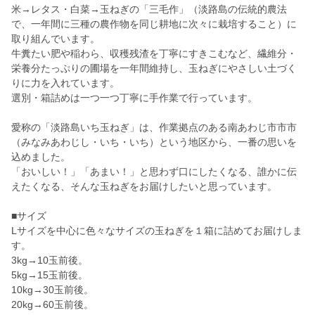
米→レタス・白菜→玉ねぎの「三毛作」（淡路島の伝統的農法
で、一年間に三種の農作物を同じ耕地に次々に栽培すること）に
取り組んでいます。
牛糞たい肥や稲わら、収穫残渣を丁寧にすきこむなど、繊維分・
栄養分たっぷりの圃場を一年間維持し、玉ねぎにやさしい土づく
りに力を入れています。
選別・箱詰めは一つ一つ丁寧に手作業で行っています。
愛称の「淡路島いち玉ねぎ」は、作業拠点のある南あわじ市市市
（みなみあわじし・いち・いち）という地区から、一番の思いを
込めました。
「おいしい！」「あまい！」と思わず口にしたくなる、誰かに伝
えたくなる、そんな玉ねぎをお届けしたいと思っています。
■サイズ
Lサイズを中心に色々なサイズの玉ねぎを１箱に詰めてお届けしま
す。
3kg→10玉前後。
5kg→15玉前後。
10kg→30玉前後。
20kg→60玉前後。