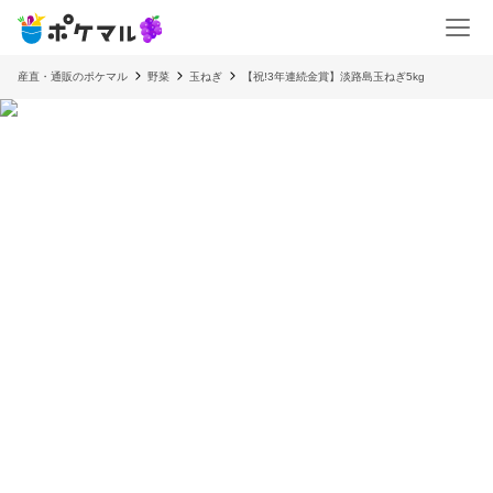
産直・通販のポケマル
野菜
玉ねぎ
【祝!3年連続金賞】淡路島玉ねぎ5kg