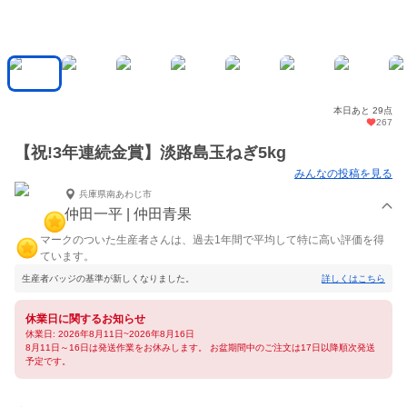
本日あと 29点
267
【祝!3年連続金賞】淡路島玉ねぎ5kg
みんなの投稿を見る
兵庫県南あわじ市
仲田一平 | 仲田青果
マークのついた生産者さんは、過去1年間で平均して特に高い評価を得
ています。
生産者バッジの基準が新しくなりました。
詳しくはこちら
休業日に関するお知らせ
休業日: 2026年8月11日~2026年8月16日
8月11日～16日は発送作業をお休みします。 お盆期間中のご注文は17日以降順次発送
予定です。