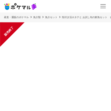
産直・通販のポケマル
魚介類
魚介セット
殻付き活ホタテと お試し旬の鮮魚セット 
販売終了