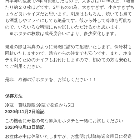
日本海の荒波で2年間養殖したもので、大きさは10cm以上、1箱当
たり約２０枚ほどです。2年ものの為、大きすぎず、小さすぎずち
ょうど良いサイズだと思います。刺身はもちろん、焼いても煮て
も酒蒸しやフライにしても絶品です。殻から外して冷凍も可能な
ので、いろいろな料理にもお試しいただけるかと思います。
※ホタテの枚数は成長度合いにより、多少変化します。
発送の際は写真のように発砲に詰めて配送いたします。保冷材も
同封いたしますので、遠方からの注文でも安心です。また、ホタ
テを剥くためのナイフもお付けしますので、初めての方も安心し
てご利用ください。
是非、寿都の活ホタテを、お試しください！！
保存方法
冷蔵 賞味期限:冷蔵で発送から5日
2020年11月2日追記
この機会に寿都の旬な鮮魚をホタテと一緒にお試しください
2020年8月13日追記
お盆休み中は休業いたしますが、お盆明け以降毎週金曜日に発送