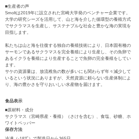
■生産者の声
Smoltは2019年に設立された宮崎大学発のベンチャー企業です。
大学の研究シーズを活用して、山と海を介した循環型の養殖方式
でサクラマスを生産し、サステナブルな社会と豊かな海の実現を
目指します。
私たちは山と海を往復する独自の養殖技術により、日本固有種の
サーモンであるサクラマスを完全養殖により生産し、その魚卵で
あるイクラを養殖により生産することで魚卵の完全養殖をしてい
ます。
サケの資源量は、放流稚魚の数が多いにも関わらず年々減少して
いるという状況にありますが、天然資源に頼らない生産体制によ
り、海の豊かさを守りおいしい水産物を届けます。
食品表示
■原材料・成分
サクラマス（宮崎県産・養殖）（さけを含む）、食塩、砂糖、ホ
ワイトペッパー
保存方法
冷凍（‐18℃）で製造日から365日