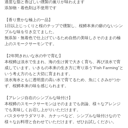
適度な脂と香ばしい燻製の薫りが味わえます
添加物・着色剤は不使用です
【香り豊かな極上の一品】
1日以上じっくりと桜のチップで燻製し、桜鱒本来の癖のないシン
プルな味を引き立てました。
無添加・無着色で仕上げているため自然の美味しさそのままの極
上のスモークサーモンです。
【2年間きれいな水の中で育む】
本桜鱒は淡水で生まれ、海の生け簀で大きく育ち、再び淡水で育
成しています。いきもの本来の生き方に寄り添う”Fish Farming”と
いう考え方のもと大切に育まれます。
淡水海水ともに透明度の高い水で育てるため、魚にくさみがつか
ず、桜鱒本来の味を感じられます。
【アレンジ自在のシンプルな味付け】
本桜鱒のスモークサーモンはそのままでも勿論、様々なアレンジ
でも美味しくお召し上がりいただけます。
パスタやサラダマリネ、カナッペなど、シンプルな味付けなので
様々なお料理と合わせていただけます。ぜひお試しください。