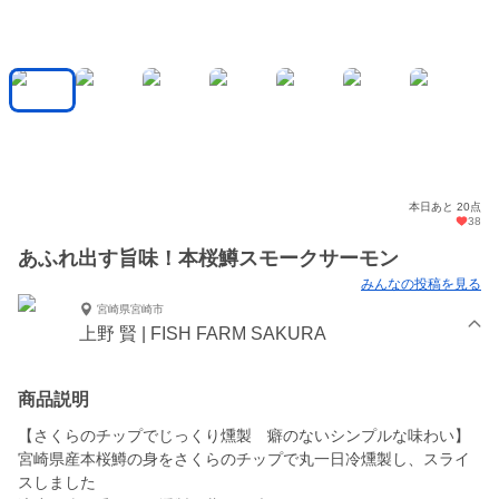
本日あと 20点
38
あふれ出す旨味！本桜鱒スモークサーモン
みんなの投稿を見る
宮崎県宮崎市
上野 賢 | FISH FARM SAKURA
商品説明
【さくらのチップでじっくり燻製 癖のないシンプルな味わい】
宮崎県産本桜鱒の身をさくらのチップで丸一日冷燻製し、スライ
スしました