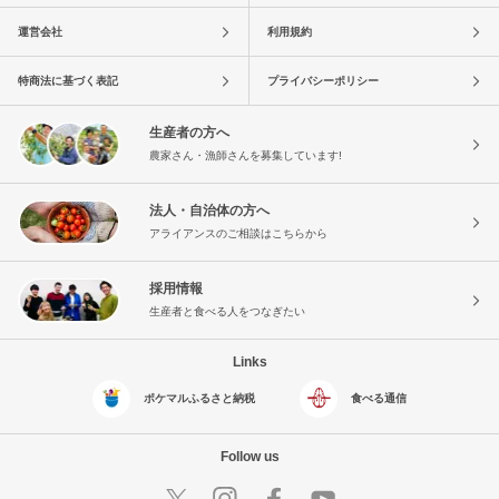
運営会社
利用規約
特商法に基づく表記
プライバシーポリシー
生産者の方へ
農家さん・漁師さんを募集しています!
法人・自治体の方へ
アライアンスのご相談はこちらから
採用情報
生産者と食べる人をつなぎたい
Links
ポケマルふるさと納税
食べる通信
Follow us