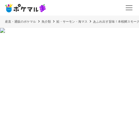
産直・通販のポケマル
魚介類
鮭・サーモン・海マス
あふれ出す旨味！本桜鱒スモー