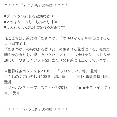
＊＊＊＊ 『花ここち』の特徴 ＊＊＊＊
■ブーケを想わせる豊満な香り
■スッキリ、のち、じんわり甘味
■ふんわりした気分になれるお茶です
花ここちは、茶品種「あさつゆ」「つゆひかり」を中心に作った
香り緑茶です。
「あさつゆ」の特徴ある香りと、発揚された花香による、複雑で
華やかな香りをお楽しみいただけます。「つゆひかり」の甘みが
加わり、やさしくソフトな口当たりのお茶に仕上がっています。
※世界緑茶コンテスト2018 『フロンティア賞』 受賞
※ふじのくに山のお茶100選 認定茶 『2018 審査員特別賞』
受賞
※ジャパンティーフェスティバル2019 『★★★ファインティ
賞』 受賞
＊＊＊＊ 『花つづみ』の特徴 ＊＊＊＊