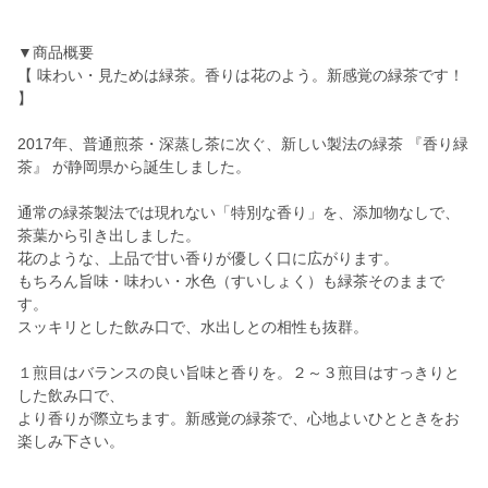
▼商品概要
【 味わい・見ためは緑茶。香りは花のよう。新感覚の緑茶です！
】
2017年、普通煎茶・深蒸し茶に次ぐ、新しい製法の緑茶 『香り緑
茶』 が静岡県から誕生しました。
通常の緑茶製法では現れない「特別な香り」を、添加物なしで、
茶葉から引き出しました。
花のような、上品で甘い香りが優しく口に広がります。
もちろん旨味・味わい・水色（すいしょく）も緑茶そのままで
す。
スッキリとした飲み口で、水出しとの相性も抜群。
１煎目はバランスの良い旨味と香りを。２～３煎目はすっきりと
した飲み口で、
より香りが際立ちます。新感覚の緑茶で、心地よいひとときをお
楽しみ下さい。