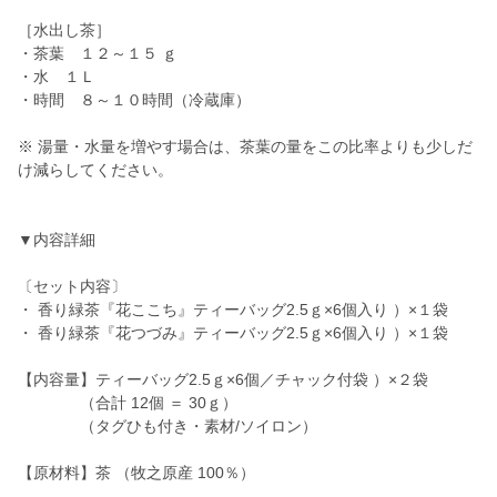
［水出し茶］
・茶葉 １２～１５ ｇ
・水 １Ｌ
・時間 ８～１０時間（冷蔵庫）
※ 湯量・水量を増やす場合は、茶葉の量をこの比率よりも少しだ
け減らしてください。
▼内容詳細
〔セット内容〕
・ 香り緑茶『花ここち』ティーバッグ2.5ｇ×6個入り ）×１袋
・ 香り緑茶『花つづみ』ティーバッグ2.5ｇ×6個入り ）×１袋
【内容量】ティーバッグ2.5ｇ×6個／チャック付袋 ）×２袋
（合計 12個 ＝ 30ｇ）
（タグひも付き・素材/ソイロン）
【原材料】茶 （牧之原産 100％）