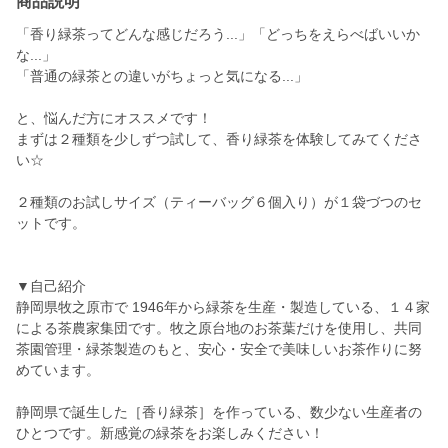
商品説明
「香り緑茶ってどんな感じだろう...」「どっちをえらべばいいか
な...」
「普通の緑茶との違いがちょっと気になる...」
と、悩んだ方にオススメです！
まずは２種類を少しずつ試して、香り緑茶を体験してみてくださ
い☆
２種類のお試しサイズ（ティーバッグ６個入り）が１袋づつのセ
ットです。
▼自己紹介
静岡県牧之原市で 1946年から緑茶を生産・製造している、１４家
による茶農家集団です。牧之原台地のお茶葉だけを使用し、共同
茶園管理・緑茶製造のもと、安心・安全で美味しいお茶作りに努
めています。
静岡県で誕生した［香り緑茶］を作っている、数少ない生産者の
ひとつです。新感覚の緑茶をお楽しみください！