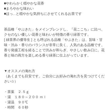
■やわらかく穏やかな花香
■まろやかな味わい
■ほっ...と穏やかな気持ちにさせてくれるお茶です
茶品種「やぶきた」をメインブレンドし、『花ここち』に比べ、
クセのない優しい花香と味わいが特徴の香り緑茶です。
[ 緑茶界の優等生 ] とも呼ばれる品種「やぶきた」は、旨味・甘
味・渋み・香りのバランスが非常に良く、人気のある品種です。
香り発揚工程を経ることで渋みが和らぎ、やさしい飲み口に。花
香と味の両方を楽しめる香り緑茶に仕上がっています。
▼オススメの淹れ方
（あくまでも目安です。ご自分にお好みの淹れ方を見つけてくだ
さい☆）
・茶葉 ２.５ｇ
・湯 １８０～２００ ｍｌ
・湯温 ９０℃
・時間 ６０秒