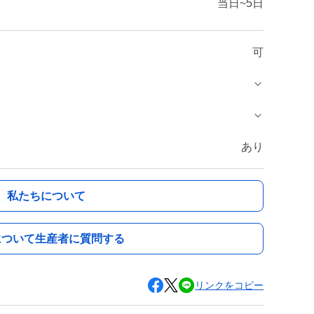
当日~5日
可
あり
私たちについて
について生産者に質問する
リンクをコピー