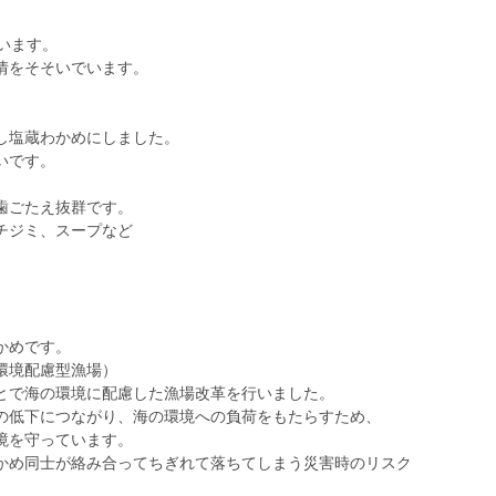
います。
情をそそいでいます。
し塩蔵わかめにしました。
いです。
歯ごたえ抜群です。
チジミ、スープなど
かめです。
環境配慮型漁場）
とで海の環境に配慮した漁場改革を行いました。
の低下につながり、海の環境への負荷をもたらすため、
境を守っています。
かめ同士が絡み合ってちぎれて落ちてしまう災害時のリスク