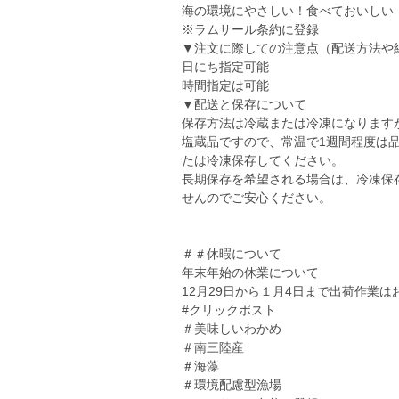
海の環境にやさしい！食べておいしい
※ラムサール条約に登録
▼注文に際しての注意点（配送方法や
日にち指定可能
時間指定は可能
▼配送と保存について
保存方法は冷蔵または冷凍になります
塩蔵品ですので、常温で1週間程度は
たは冷凍保存してください。
長期保存を希望される場合は、冷凍保
せんのでご安心ください。
＃＃休暇について
年末年始の休業について
12月29日から１月4日まで出荷作業
#クリックポスト
＃美味しいわかめ
＃南三陸産
＃海藻
＃環境配慮型漁場