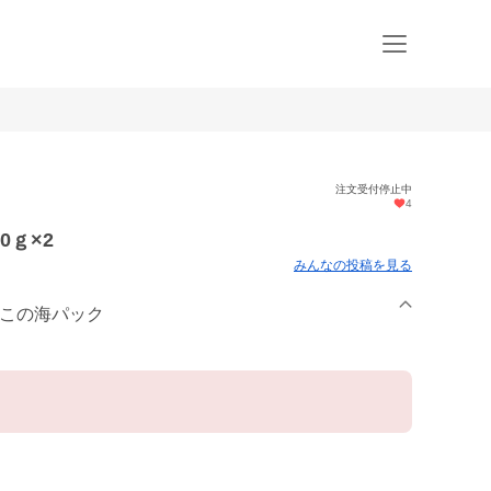
注文受付停止中
4
0ｇ×2
みんなの投稿を見る
みこの海パック