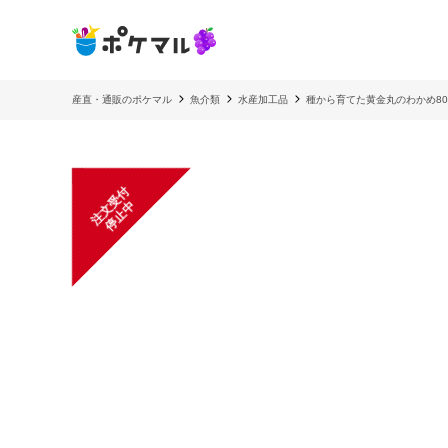
産直・通販のポケマル
魚介類
水産加工品
種から育てた黄金丸のわかめ8
注
文
受
付
停
止
中