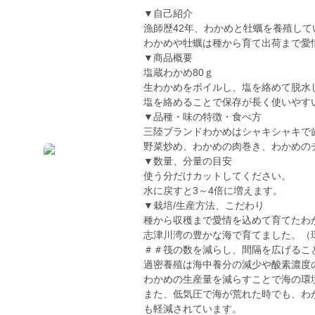
▼自己紹介
漁師歴42年、わかめと牡蠣を養殖して
わかめや牡蠣は種から育て出荷まで愛
▼商品概要
塩蔵わかめ80ｇ
生わかめをボイルし、塩を絡めて脱水
塩を絡めることで保存が長く使いやす
▼品種・味の特徴・食べ方
三陸ブランドわかめはシャキシャキで
野菜炒め、わかめの肉巻き、わかめの
▼数量、分量の目安
使う分だけカットしてください。
水に戻すと3～4倍に増えます。
▼栽培/生産方法、こだわり
種から収穫まで愛情を込めて育てたわ
志津川湾の豊かな海で育てました。（
＃＃筏の数を減らし、間隔を広げるこ
過密養殖は海中養分の減少や酸素濃度
わかめの生産量を減らすことで海の環
また、低気圧で海が荒れた時でも、わ
も軽減されています。