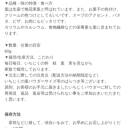
▼品種・味の特徴・食べ方
葉は生薬で無花果葉と呼ばれています。また、お菓子の色付け、
クリームの色つけとしてもいいです。スープのアクセント、パス
タ、ピザ、お肉にもピッタリです。
カリウムやカルシウム、食物繊維などの栄養素も葉に含まれてお
ります。
▼数量、分量の目安
60g
▼栽培/生産方法、こだわり
毎日毎日、いちじくの幹 枝 葉 実を見ながら
家族で栽培しております。
▼注文に際しての注意点（配送方法や納期指定など）
いちじくの葉パウダーサイズ等のばらつき等ございます。
原則、お客様のお手元に届きましたいちじくパウダーに対しての
再発送 返品 返金等は受けられない事をご承知おきいただきた
く思います。
保存方法
茶筒などに移して、頃合いをみて、お早めにお召し上がりくだ