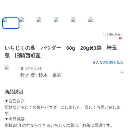
注文受付停止中
4
いちじくの葉 パウダー 60g 20g✖️3袋 埼玉
県 旧騎西町産
みんなの投稿を見る
埼玉県加須市
鈴木 豊 | 鈴木 農園
商品説明
▼自己紹介
新鮮ないちじくの葉をパウダーにしました。宜しくお願い致しま
す。
▼商品概要
樹齢20 年の幹からできるいちじくの葉は、お茶に最適です。