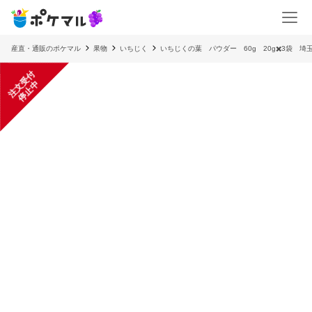
産直・通販のポケマル
果物
いちじく
いちじくの葉 パウダー 60g 20g✖️3袋 
注
文
受
付
停
止
中