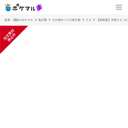
産直・通販のポケマル
魚介類
その他すべての魚介類
クエ
【松島産】天然クエ（4.
注
文
受
付
停
止
中