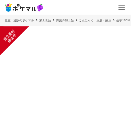
産直・通販のポケマル
加工食品
野菜の加工品
こんにゃく・豆腐・納豆
生芋100
注
文
受
付
停
止
中