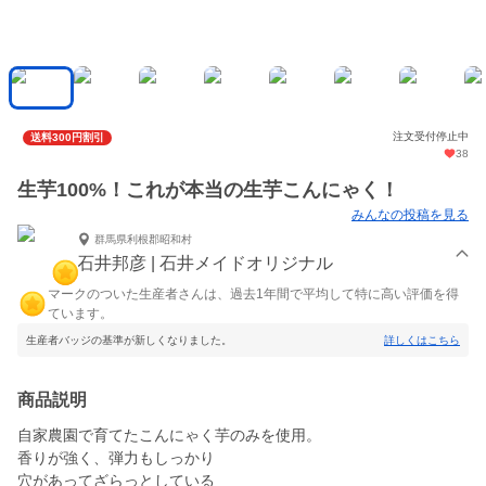
注文受付停止中
送料300円割引
38
生芋100%！これが本当の生芋こんにゃく！
みんなの投稿を見る
群馬県利根郡昭和村
石井邦彦 | 石井メイドオリジナル
マークのついた生産者さんは、過去1年間で平均して特に高い評価を得
ています。
生産者バッジの基準が新しくなりました。
詳しくはこちら
商品説明
自家農園で育てたこんにゃく芋のみを使用。
香りが強く、弾力もしっかり
穴があってざらっとしている