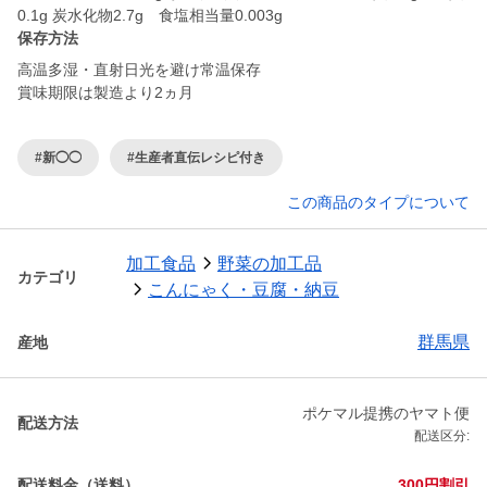
0.1g 炭水化物2.7g 食塩相当量0.003g
保存方法
高温多湿・直射日光を避け常温保存
賞味期限は製造より2ヵ月
#新◯◯
#生産者直伝レシピ付き
この商品のタイプについて
加工食品
野菜の加工品
カテゴリ
こんにゃく・豆腐・納豆
群馬県
産地
ポケマル提携のヤマト便
配送方法
配送区分:
配送料金（送料）
300円割引