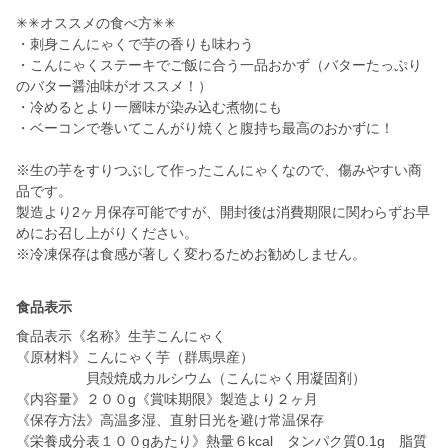
✳︎✳︎オススメの食べ方✳︎✳︎
・刺身こんにゃくで芋の香りも味わう
・こんにゃくステーキでご飯に合う一品おかず（バターたっぷり
のバター醤油味がオススメ！）
・冷めるとより一層味が染み込む煮物にも
・ベーコンで巻いてこんがり焼くと腹持ち最高のおかずに！
※生の芋をすりつぶして作ったこんにゃくなので、傷みやすい商
品です。
製造より2ヶ月保存可能ですが、開封後は消費期限に関わらずお早
めにお召し上がりください。
※冷凍保存は食感が著しく変わるためお勧めしません。
食品表示
食品表示《名称》生芋こんにゃく
《原材料》こんにゃく芋（群馬県産）
貝殻焼成カルシウム（こんにゃく用凝固剤）
《内容量》２００g《賞味期限》製造より２ヶ月
《保存方法》高温多湿、直射日光を避け常温保存
《栄養成分表１００gあたり》熱量６kcal タンパク質0.1g 脂質