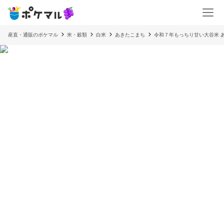
産直・通販のポケマル
米・穀類
白米
あきたこまち
令和７年もっちり甘い大谷米 あき