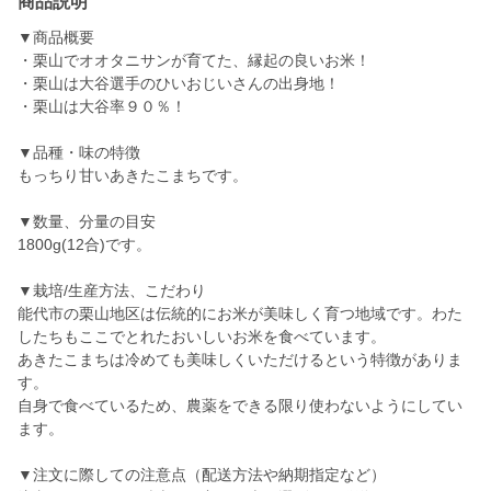
商品説明
▼商品概要
・栗山でオオタニサンが育てた、縁起の良いお米！
・栗山は大谷選手のひいおじいさんの出身地！
・栗山は大谷率９０％！
▼品種・味の特徴
もっちり甘いあきたこまちです。
▼数量、分量の目安
1800g(12合)です。
▼栽培/生産方法、こだわり
能代市の栗山地区は伝統的にお米が美味しく育つ地域です。わた
したちもここでとれたおいしいお米を食べています。
あきたこまちは冷めても美味しくいただけるという特徴がありま
す。
自身で食べているため、農薬をできる限り使わないようにしてい
ます。
▼注文に際しての注意点（配送方法や納期指定など）