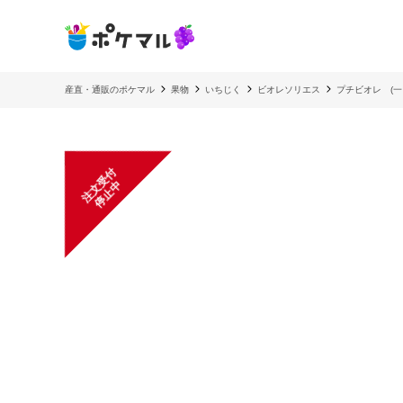
産直・通販のポケマル
果物
いちじく
ビオレソリエス
プチビオレ (
注
文
受
付
停
止
中