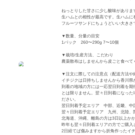
ねっとりした甘さに少し酸味がありま
生ハムとの相性が最高です。生ハムに
フルーツサンドにちょうどいい大きさ
▼数量、分量の目安
1パック 260〜290g 7〜10個
▼栽培/生産方法、こだわり
農薬散布はしませんから皮ごと食べて
▼注文に際しての注意点（配送方法や
イチジクは日持ちしませんから香川県
到着の地域の方には一応翌日到着を期
とは限りません。翌々日到着になった
ださい。
翌日到着予定エリア 中部、近畿、中
翌々日到着予定エリア 九州、北陸、
北海道、沖縄、離島の方は3日以上か
昨年も翌々日到着エリアの方でご購入
2日経てば傷みますから折角作ったイ