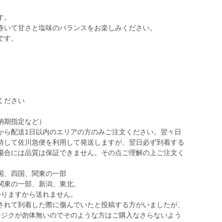
す。
巻いて甘さと塩味のバランスをお楽しみください。
です。
ください
納期指定など）
から配送1日以内のエリアの方のみご注文ください。翌々日
待して佐川急便を利用して発送しますが、翌日必ず到着する
場合には品質は保証できません。その点ご理解の上ご注文く
国、四国、関東の一部
関東の一部、新潟、東北。
かりますから送れません。
されて到着した際に傷んでいたと投稿する方がいましたが、
チジクが勿体無いのでそのような方はご購入なさらないよう