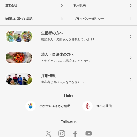
運営会社
利用規約
特商法に基づく表記
プライバシーポリシー
生産者の方へ
農家さん・漁師さんを募集しています!
法人・自治体の方へ
アライアンスのご相談はこちらから
採用情報
生産者と食べる人をつなぎたい
Links
ポケマルふるさと納税
食べる通信
Follow us