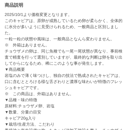
商品説明
2025/10/1より価格変更となります。
このキャビアは、原卵が成熟しているため卵が柔らかく、全体的
に水分が多いように見受けられるため、一般商品と区別しまし
た。
一粒一粒の状態や風味は、一般商品となんら変わりません。
※ 外箱はありません。
チョウザメの卵は、同じ魚種でも一尾一尾状態が異なり、事前検
査で精査を行って選別していますが、最終的な判断は卵を取り出
してからになるため、稀にこのような事が発生します。
▼商品概要
岩塩のみで薄く味つけし、独自の技法で熟成されたキャビアは、
口に含むととろける様な舌ざわりと濃厚な味わいが特徴のフレッ
シュキャビアです。
※ この商品は、外箱はありません。
▼品種・味の特徴
原材料:チョウザメ卵、岩塩
▼数量、分量の目安
キャビア20g入り
▼栽培/生産方法、こだわり