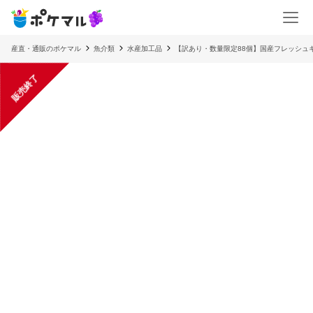
産直・通販のポケマル
魚介類
水産加工品
【訳あり・数量限定88個】国産フレッシュキ
販売終了