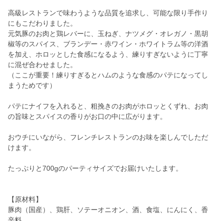
高級レストランで味わうような品質を追求し、可能な限り手作り
にもこだわりました。
元気豚のお肉と鶏レバーに、玉ねぎ、ナツメグ・オレガノ・黒胡
椒等のスパイス、ブランデー・赤ワイン・ホワイトラム等の洋酒
を加え、ホロッとした食感になるよう、練りすぎないように丁寧
に混ぜ合わせました。
（ここが重要！練りすぎるとハムのような食感のパテになってし
まうためです）
パテにナイフを入れると、粗挽きのお肉がホロッとくずれ、お肉
の旨味とスパイスの香りがお口の中に広がります。
おウチにいながら、フレンチレストランのお味を楽しんでしただ
けます。
たっぷりと700gのパーティサイズでお届けいたします。
【原材料】
豚肉（国産）、鶏肝、ソテーオニオン、酒、食塩、にんにく、香
辛料