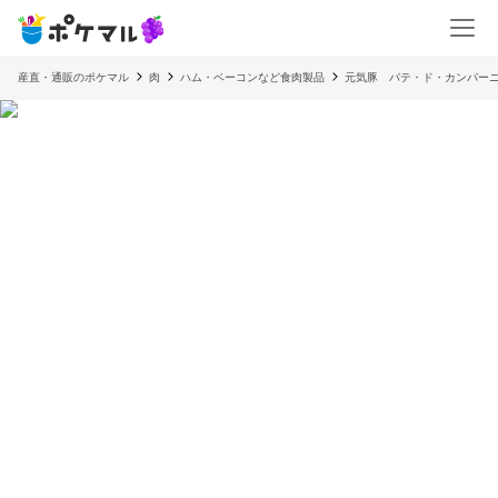
産直・通販のポケマル
肉
ハム・ベーコンなど食肉製品
元気豚 パテ・ド・カンパーニ