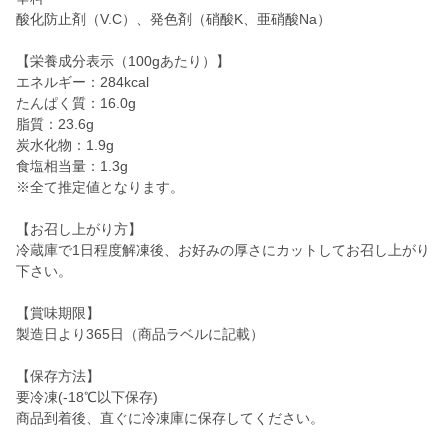
酸化防止剤（V.C）、発色剤（硝酸K、亜硝酸Na）
【栄養成分表示（100gあたり）】
エネルギー：284kcal
たんぱく質：16.0g
脂質：23.6g
炭水化物：1.9g
食塩相当量：1.3g
※全て推定値となります。
【お召し上がり方】
冷蔵庫で1日程度解凍後、お好みの厚さにカットしてお召し上がり
下さい。
【賞味期限】
製造日より365日（商品ラベルに記載）
【保存方法】
要冷凍(-18℃以下保存)
商品到着後、直ぐに冷凍庫に保存してください。