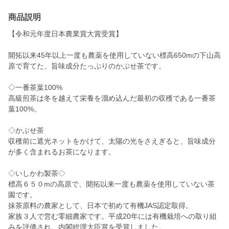
商品説明
【令和元年度日本農業賞大賞受賞】
開拓以来45年以上一度も農薬を使用していない標高650mの下山高
原で育てた、旨味成分たっぷりのかぶせ茶です。
◇一番茶葉100%
高級煎茶は冬を越えて栄養を溜め込んだ最初の収穫である一番茶
葉100%。
◇かぶせ茶
収穫前に遮光ネットをかけて、太陽の光をさえぎると、旨味成分
が多く含まれるお茶になります。
◇いしかわ製茶◇
標高６５０mの高原で、開拓以来一度も農薬を使用していない茶
園です。
抹茶原料の農家として、日本で初めて有機JAS認定取得。
家族３人で営む零細農家です。平成20年には有機栽培への取り組
みを評価され、内閣総理大臣賞を受賞しました。