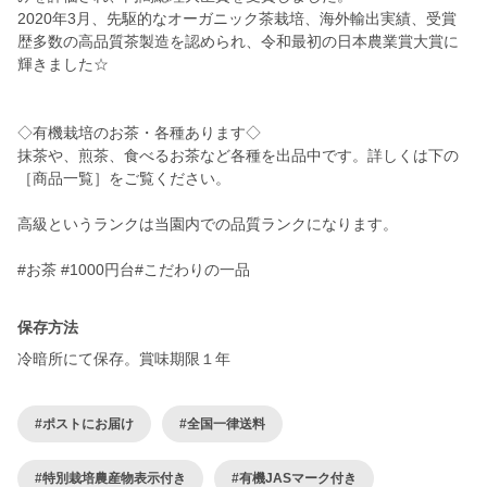
2020年3月、先駆的なオーガニック茶栽培、海外輸出実績、受賞
歴多数の高品質茶製造を認められ、令和最初の日本農業賞大賞に
輝きました☆
◇有機栽培のお茶・各種あります◇
抹茶や、煎茶、食べるお茶など各種を出品中です。詳しくは下の
［商品一覧］をご覧ください。
高級というランクは当園内での品質ランクになります。
#お茶 #1000円台#こだわりの一品
保存方法
冷暗所にて保存。賞味期限１年
#ポストにお届け
#全国一律送料
#特別栽培農産物表示付き
#有機JASマーク付き