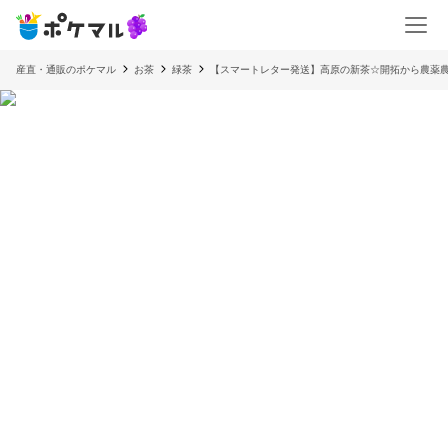
産直・通販のポケマル
お茶
緑茶
【スマートレター発送】高原の新茶☆開拓から農薬