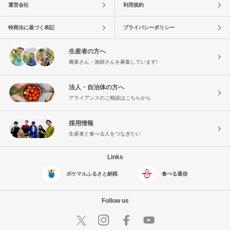
運営会社
利用規約
特商法に基づく表記
プライバシーポリシー
生産者の方へ
農家さん・漁師さんを募集しています!
法人・自治体の方へ
アライアンスのご相談はこちらから
採用情報
生産者と食べる人をつなぎたい
Links
ポケマルふるさと納税
食べる通信
Follow us