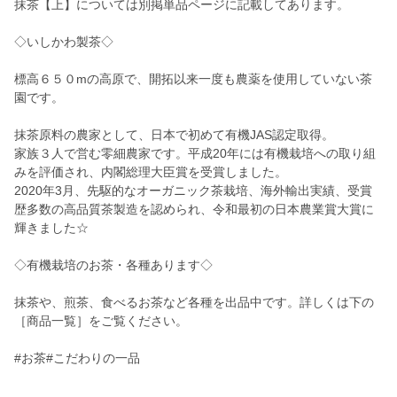
抹茶【上】については別掲単品ページに記載してあります。
◇いしかわ製茶◇
標高６５０mの高原で、開拓以来一度も農薬を使用していない茶
園です。
抹茶原料の農家として、日本で初めて有機JAS認定取得。
家族３人で営む零細農家です。平成20年には有機栽培への取り組
みを評価され、内閣総理大臣賞を受賞しました。
2020年3月、先駆的なオーガニック茶栽培、海外輸出実績、受賞
歴多数の高品質茶製造を認められ、令和最初の日本農業賞大賞に
輝きました☆
◇有機栽培のお茶・各種あります◇
抹茶や、煎茶、食べるお茶など各種を出品中です。詳しくは下の
［商品一覧］をご覧ください。
#お茶#こだわりの一品