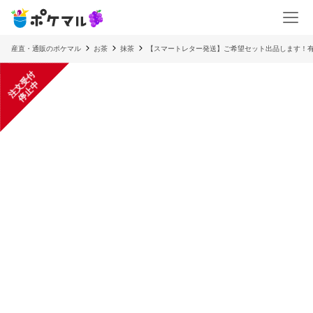
産直・通販のポケマル
お茶
抹茶
【スマートレター発送】ご希望セット出品します！
注
文
受
付
停
止
中