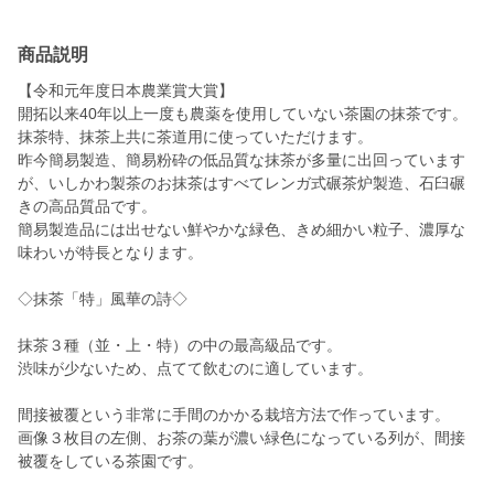
商品説明
【令和元年度日本農業賞大賞】
開拓以来40年以上一度も農薬を使用していない茶園の抹茶です。
抹茶特、抹茶上共に茶道用に使っていただけます。
昨今簡易製造、簡易粉砕の低品質な抹茶が多量に出回っています
が、いしかわ製茶のお抹茶はすべてレンガ式碾茶炉製造、石臼碾
きの高品質品です。
簡易製造品には出せない鮮やかな緑色、きめ細かい粒子、濃厚な
味わいが特長となります。
◇抹茶「特」風華の詩◇
抹茶３種（並・上・特）の中の最高級品です。
渋味が少ないため、点てて飲むのに適しています。
間接被覆という非常に手間のかかる栽培方法で作っています。
画像３枚目の左側、お茶の葉が濃い緑色になっている列が、間接
被覆をしている茶園です。