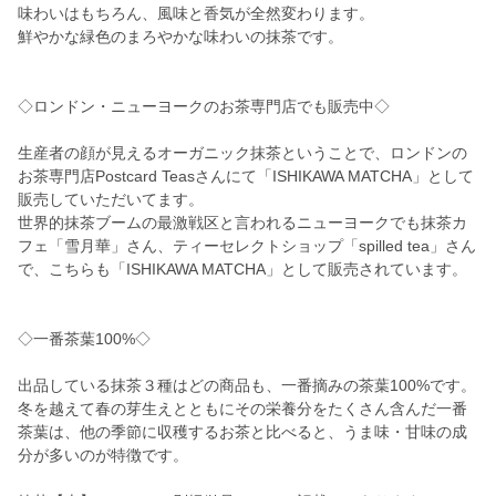
味わいはもちろん、風味と香気が全然変わります。
鮮やかな緑色のまろやかな味わいの抹茶です。
◇ロンドン・ニューヨークのお茶専門店でも販売中◇
生産者の顔が見えるオーガニック抹茶ということで、ロンドンの
お茶専門店Postcard Teasさんにて「ISHIKAWA MATCHA」として
販売していただいてます。
世界的抹茶ブームの最激戦区と言われるニューヨークでも抹茶カ
フェ「雪月華」さん、ティーセレクトショップ「spilled tea」さん
で、こちらも「ISHIKAWA MATCHA」として販売されています。
◇一番茶葉100%◇
出品している抹茶３種はどの商品も、一番摘みの茶葉100%です。
冬を越えて春の芽生えとともにその栄養分をたくさん含んだ一番
茶葉は、他の季節に収穫するお茶と比べると、うま味・甘味の成
分が多いのが特徴です。