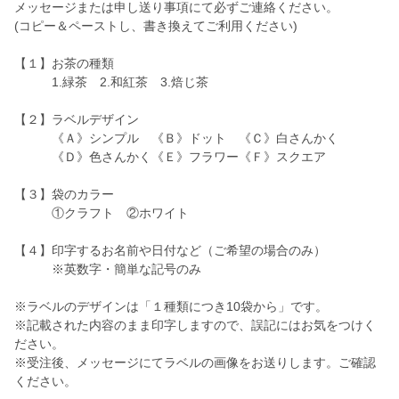
メッセージまたは申し送り事項にて必ずご連絡ください。
(コピー＆ペーストし、書き換えてご利用ください)
【１】お茶の種類
1.緑茶 2.和紅茶 3.焙じ茶
【２】ラベルデザイン
《Ａ》シンプル 《Ｂ》ドット 《Ｃ》白さんかく
《Ｄ》色さんかく《Ｅ》フラワー《Ｆ》スクエア
【３】袋のカラー
①クラフト ②ホワイト
【４】印字するお名前や日付など（ご希望の場合のみ）
※英数字・簡単な記号のみ
※ラベルのデザインは「１種類につき10袋から」です。
※記載された内容のまま印字しますので、誤記にはお気をつけく
ださい。
※受注後、メッセージにてラベルの画像をお送りします。ご確認
ください。