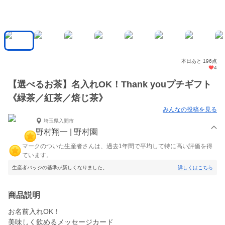
本日あと 196点
4
【選べるお茶】名入れOK！Thank youプチギフト
《緑茶／紅茶／焙じ茶》
みんなの投稿を見る
埼玉県入間市
野村翔一 | 野村園
マークのついた生産者さんは、過去1年間で平均して特に高い評価を得
ています。
生産者バッジの基準が新しくなりました。
詳しくはこちら
商品説明
お名前入れOK！
美味しく飲めるメッセージカード