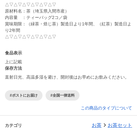
△▽△▽△▽△▽△▽△▽
原材料名：茶（埼玉県入間市産）
内容量 ：ティーバッグ2コ／袋
賞味期限：（緑茶・焙じ茶）製造日より1年間、（紅茶）製造日よ
り2年間
△▽△▽△▽△▽△▽△▽
食品表示
上に記載
保存方法
直射日光、高温多湿を避け、開封後はお早めにお飲みください。
#ポストにお届け
#全国一律送料
この商品のタイプについて
お茶
お茶セット
カテゴリ