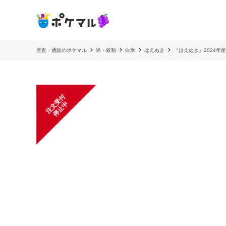
産直・通販のポケマル
米・穀類
白米
はえぬき
『はえぬき』2024年
注
文
受
付
停
止
中