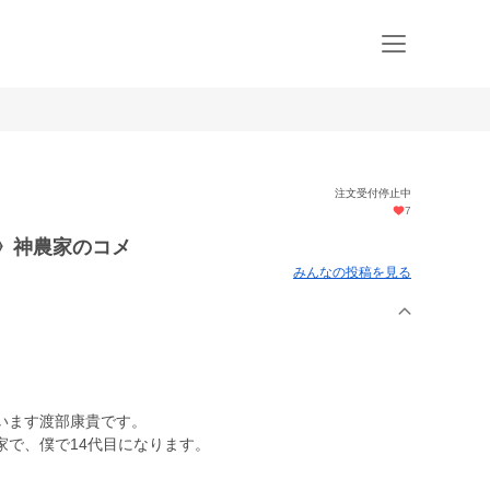
注文受付停止中
7
米》神農家のコメ
みんなの投稿を見る
います渡部康貴です。
家で、僕で14代目になります。