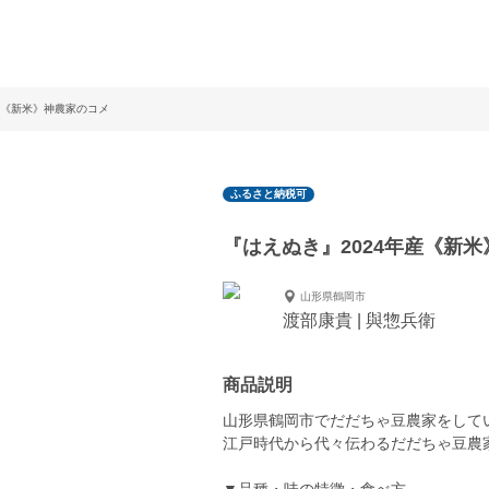
産《新米》神農家のコメ
ふるさと納税可
『はえぬき』2024年産《新
山形県鶴岡市
渡部康貴 | 與惣兵衛
商品説明
山形県鶴岡市でだだちゃ豆農家をして
江戸時代から代々伝わるだだちゃ豆農