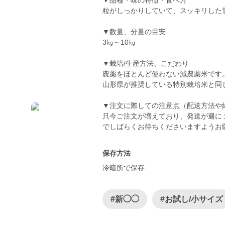
▼品種・味の特徴・食べ方
粒がしっかりしていて、スッキリした
▼数量、分量の目安
3㎏～10㎏
▼栽培/生産方法、こだわり
農薬をほとんど使わない減農薬米です
山形県が推奨している特別栽培米と同
▼注文に際しての注意点（配送方法や
只今ご注文が増えており、発送が週に
保存方法
冷暗所で保存
#新◯◯
#お試し/小サイズ