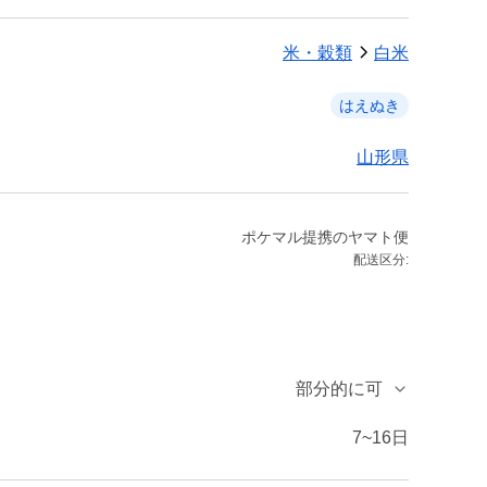
米・穀類
白米
はえぬき
山形県
ポケマル提携のヤマト便
配送区分:
部分的に可
7~16日