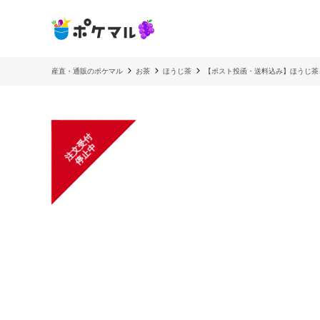
産直・通販のポケマル
お茶
ほうじ茶
【ポスト投函・送料込み】ほうじ茶
注
文
受
付
停
止
中