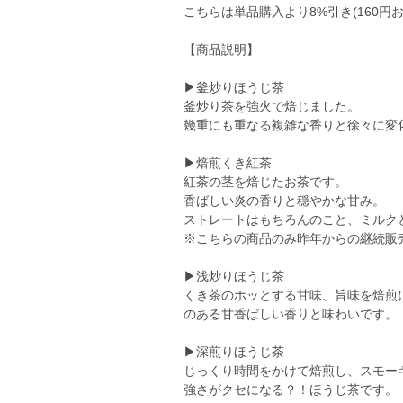
こちらは単品購入より8%引き(160円
【商品説明】
▶釜炒りほうじ茶
釜炒り茶を強火で焙じました。
幾重にも重なる複雑な香りと徐々に変
▶焙煎くき紅茶
紅茶の茎を焙じたお茶です。
香ばしい炎の香りと穏やかな甘み。
ストレートはもちろんのこと、ミルク
※こちらの商品のみ昨年からの継続販
▶浅炒りほうじ茶
くき茶のホッとする甘味、旨味を焙煎
のある甘香ばしい香りと味わいです。
▶深煎りほうじ茶
じっくり時間をかけて焙煎し、スモー
強さがクセになる？！ほうじ茶です。