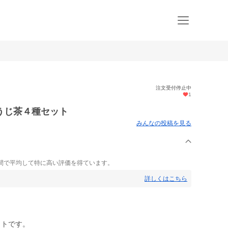
注文受付停止中
1
うじ茶４種セット
みんなの投稿を見る
間で平均して特に高い評価を得ています。
詳しくはこちら
ットです。