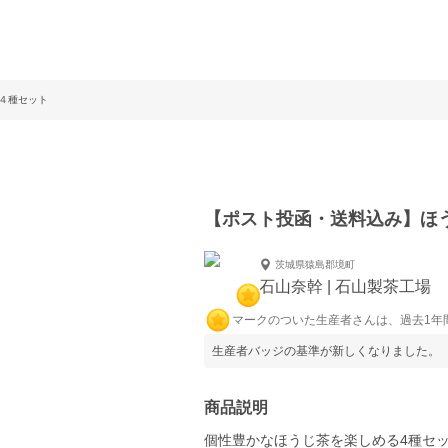
４種セット
【ポスト投函・送料込み】ほ
茨城県猿島郡境町
石山奈幹 | 石山製茶工場
マークのついた生産者さんは、過去1年
生産者バッジの基準が新しくなりました。
商品説明
個性豊かなほうじ茶を楽しめる4種セ