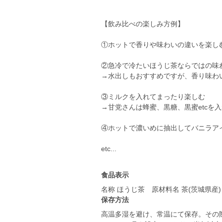
【飲み比べの楽しみ方例】
①ホットで香りや味わいの違いを楽し
②急冷で冷たいほうじ茶ならではの味
→水出しもおすすめですが、香り味わ
③ミルクを入れてまったり楽しむ
→甘党さんは蜂蜜、黒糖、黒蜜etcを
④ホットで濃いめに抽出してバニラア
etc...
食品表示
名称 ほうじ茶 原材料名 茶(茨城県産)
保存方法
高温多湿を避け、常温にて保存。その