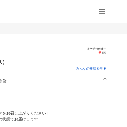
注文受付停止中
357
ス）
みんなの投稿を見る
漁業
ケをお召し上がりください！
の状態でお届けします！