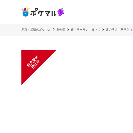
産直・通販のポケマル
魚介類
鮭・サーモン・海マス
匠の活〆！秋サケ（
注
文
受
付
停
止
中