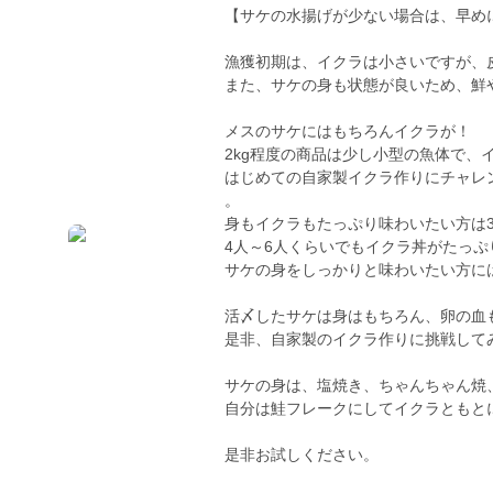
【サケの水揚げが少ない場合は、早め
漁獲初期は、イクラは小さいですが、
また、サケの身も状態が良いため、鮮
メスのサケにはもちろんイクラが！
2kg程度の商品は少し小型の魚体で、
はじめての自家製イクラ作りにチャレ
。
身もイクラもたっぷり味わいたい方は3
4人～6人くらいでもイクラ丼がたっぷ
サケの身をしっかりと味わいたい方に
活〆したサケは身はもちろん、卵の血
是非、自家製のイクラ作りに挑戦して
サケの身は、塩焼き、ちゃんちゃん焼
自分は鮭フレークにしてイクラともと
是非お試しください。