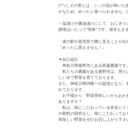
(^^♪しその実とは、シソの花が咲い
かなため、めったに食べられません。(^
・塩漬けや醤油漬けにして、おにぎり
調理はいたって"簡単"です。保存もき
・道の駅や直売所で稀に見ることが出
『めったに買えません！』
▼自己紹介
神奈川県秦野市にある双葉農園です
私たちの農園がある秦野市は、周りは
しい水で野菜を育てております。
また、神奈川県内唯一の盆地となり、
れております。
お子様から『野菜美味しいからおか
ありますか？
私は、味にこだわっている有名レスト
や肥料の研究をし、味にこだわってお
美味しい野菜をぜひお召し上がり下さ