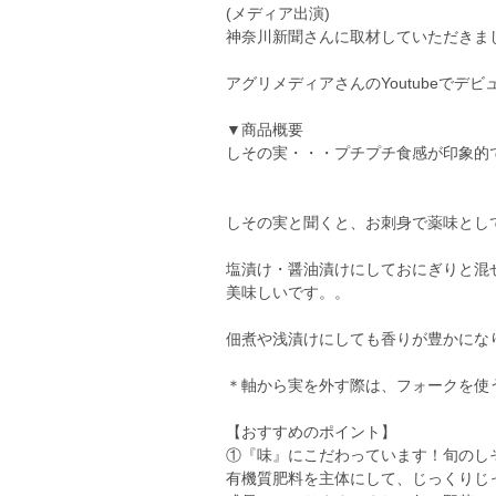
(メディア出演)
神奈川新聞さんに取材していただきま
アグリメディアさんのYoutubeでデ
▼商品概要
しその実・・・プチプチ食感が印象的
しその実と聞くと、お刺身で薬味とし
塩漬け・醤油漬けにしておにぎりと混
美味しいです。。
佃煮や浅漬けにしても香りが豊かにな
＊軸から実を外す際は、フォークを使
【おすすめのポイント】
①『味』にこだわっています！旬のし
有機質肥料を主体にして、じっくりじ