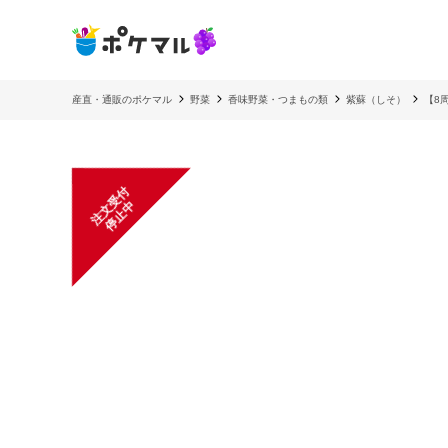
産直・通販のポケマル
野菜
香味野菜・つまもの類
紫蘇（しそ）
【8
注
文
受
付
停
止
中