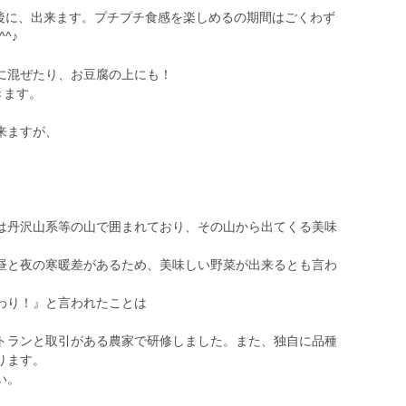
た後に、出来ます。プチプチ食感を楽しめるの期間はごくわず
^♪
に混ぜたり、お豆腐の上にも！
きます。
来ますが、
。
丹沢山系等の山で囲まれており、その山から出てくる美味
昼と夜の寒暖差があるため、美味しい野菜が出来るとも言わ
わり！』と言われたことは
ランと取引がある農家で研修しました。また、独自に品種
ります。
い。