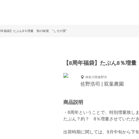
周年福袋】たぶん8％増量 秋の味覚 "しその実"
【8周年福袋】たぶん8％増量
神奈川県秦野市
佐野浩司 | 双葉農園
商品説明
・8周年ということで、特別増量致し
たぶん？約？ 8％増量させていただ
出荷時期に関しては、9月中旬から下