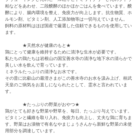
粕などをあわせ、二段醗酵のほかほかごはんを食べています。醗
酵により、腸内環境を整え、免疫力が向上します。抗生物質、ホ
ルモン剤、ビタミン剤、人工添加物等は一切与えていません。
飼料の原材料はほぼ国産で厳選した信頼できるものを使用してい
ます。
★天然水が健康のもと★
鶏にとって健康を維持するために清浄な生水が必要です。
私たちの鶏たちは岩根山の国宝善水寺の清浄な地下水の清らかで
美しい水を飲んで育っています。
ミネラルたっぷりの清浄なお水です。
その昔に比叡山の最澄さまがこの善水寺のお水を汲み上げ、桓武
天皇のご病気をお直しになられたとして、霊水と言われていま
す。
★たっぷりの野菜がおやつ★
鶏がとても好きな野菜や野草を、毎日、たっぷり与えています。
ビタミンと繊維を取り入れ、免疫力も向上し、丈夫な鶏に育ちま
す。野菜はお漬物で有名なやまじょうさんから新鮮な野菜の未使
用部分を調達しています。