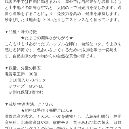
鶏舎の中では自由に動きまわり、屋外では自然豊かな岩根山ふも
と山中地区の新鮮な空気と、太陽の下で日光浴を楽しみます。適
度な運動をすることにより、免疫力を高め、健康を維持します。
砂浴びしたり地面をつついたりしてストレスなく育っています。
▼品種・味の特徴
★たまごの濃厚さがちがう★
こんもりもりあがったプルップルな卵白、自然なコク、うまみを
感じる卵黄です。色あいをよくするための添加物等は一切与え
ず、自然由来の食べ物からの自然な黄色の卵です。
▼数量、分量の目安
滋賀竜王卵 30個
※10個入り×3パック
※サイズ MS〜LL
※割れ保証3個含む
▼栽培/生産方法、こだわり
★飼料は手作り発酵ごはん★
滋賀県産の玄米、もみ米、小麦を穀物とし、広島産牡蠣殻、静岡
産魚粉、北海道産ほや殻、醗酵モミ、竜王あわび茸の菌床、日野
ブリューイングさんのビール粕やヒトミワイナリーさんのブドウ