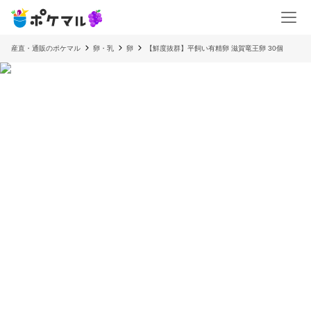
産直・通販のポケマル
卵・乳
卵
【鮮度抜群】平飼い有精卵 滋賀竜王卵 30個