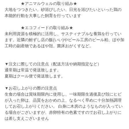
★アニマルウェルの取り組み★
大地をつつきたい、砂浴びしたい、日光を浴びたいといった鶏の
本能的行動を大事した飼育を行っています
★エコフィードの取り組み★
未利用資源を積極的に活用し、サスティナブルな養鶏を行ってい
ます。近隣の鮒ずし店の飯(いい)やビール工房のビール粕、ほや加
工時の副産物であるほや殻、菌床おがくすなど。
▼注文に際しての注意点（配送方法や納期指定など）
通常期は常温で発送致します。
夏期はクール便で発送致します。
▼お召し上がりの際の注意点
生食の場合は賞味期限内に使用し、一味期限生過後及び殻にヒビ
が入った卵は、品質をおかめの上、なるべく早めに十分加熱調理
してお召し上がりください。 白身に木房のようなものが入ってい
る場合がございますが、赤卵特有の色素ですのでお召し上がりに
は差し支えございません