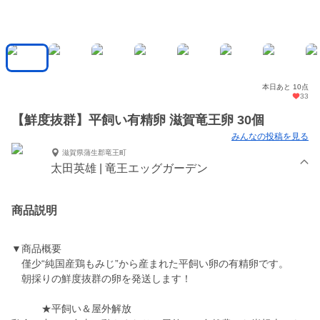
本日あと 10点
33
【鮮度抜群】平飼い有精卵 滋賀竜王卵 30個
みんなの投稿を見る
滋賀県蒲生郡竜王町
太田英雄 | 竜王エッグガーデン
商品説明
▼商品概要
僅少“純国産鶏もみじ”から産まれた平飼い卵の有精卵です。
朝採りの鮮度抜群の卵を発送します！
★平飼い＆屋外解放