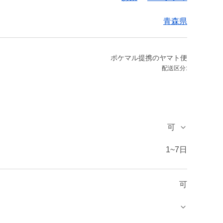
青森県
ポケマル提携のヤマト便
配送区分:
可
1~7日
可