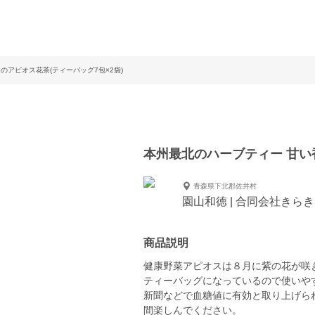
のアピオス花茶(ティーバッグ7包×2袋)
本州最北のハーブティー 甘い
青森県下北郡佐井村
園山和徳 | 合同会社きら
商品説明
健康野菜アピオスは８月に紫の花が咲
ティーバッグになっているので使いや
新聞などで血糖値に有効と取り上げられ
間楽しんでください。