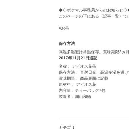
◆◇ポケマル事務局からのお知らせ◇
このページの下にある〈記事一覧〉で
#お茶
保存方法
高温多湿避け常温保存。賞味期限3ヵ
2017年11月21日追記
名称： アピオス花茶
保存方法： 直射日光、高温多湿を避け
賞味期限： 商品裏面に記載
原材料： アピオス花
内容量：ティーバッグ7包
製造者：園山和徳
カテゴリ