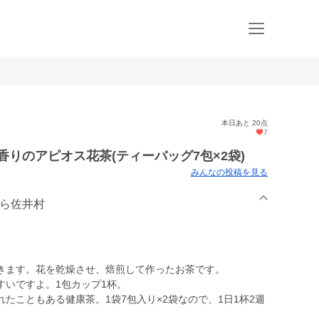
本日あと 20点
7
香りのアピオス花茶(ティーバッグ7包×2袋)
みんなの投稿を見る
きら佐井村
きます。花を乾燥させ、焙煎して作ったお茶です。
すいですよ。1包カップ1杯。
たこともある健康茶。1袋7包入り×2袋なので、1日1杯2週