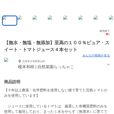
販売終了
6
【無水・無塩・無添加】至高の１００％ピュア・ス
イート・トマトジュース４本セット
みんなの投稿を見る
北海道夕張郡栗山町
榎本和樹 | 自然菜園らっちゃこ
商品説明
【十年以上農薬・化学肥料を使用しない畑で育てた完熟トマトの
みを使用しています】
ジュースに使用しているトマトは、厳選した有機質肥料のみを
使用して栽培しており、まったく水をやらず（無灌水）に育てて