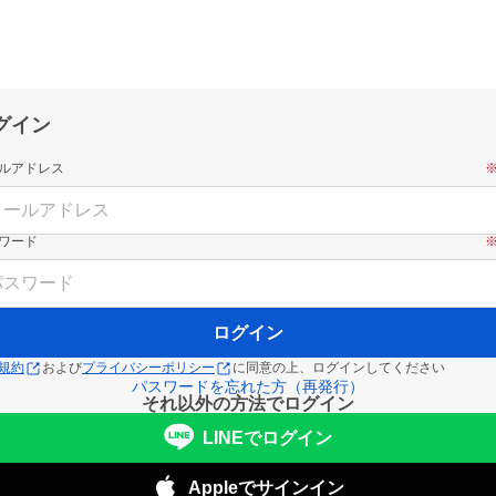
グイン
ルアドレス
ワード
ログイン
規約
および
プライバシーポリシー
に同意の上、
ログインしてください
パスワードを忘れた方（再発行）
それ以外の方法でログイン
LINEでログイン
Appleでサインイン