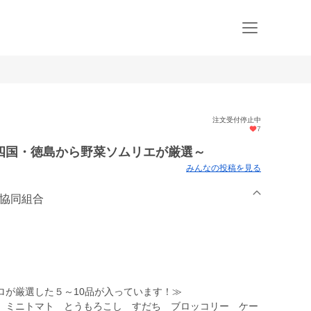
注文受付停止中
7
四国・徳島から野菜ソムリエが厳選～
みんなの投稿を見る
業協同組合
ロが厳選した５～10品が入っています！≫
 ミニトマト とうもろこし すだち ブロッコリー ケー