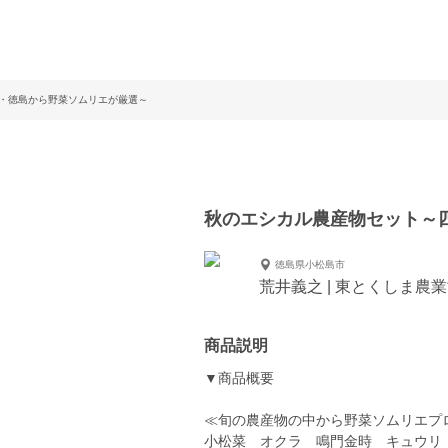
・徳島から野菜ソムリエが厳選～
秋のエシカル農産物セット～
徳島県小松島市
荒井義之 | 東とくしま農
商品説明
▼商品概要
≪旬の農産物の中から野菜ソムリエプ
小松菜 オクラ 鳴門金時 キュウリ