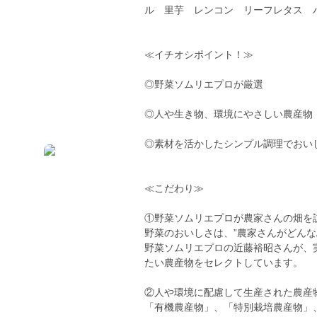
ル 里芋 レンコン リーフレタス バ
≪イチオシポイント！≫
◎野菜ソムリエプロが厳選
◎人や生き物、環境にやさしい農産物
◎素材を活かしたシンプル調理でおい
≪こだわり≫
①野菜ソムリエプロが農家さんの畑を
野菜のおいしさは、”農家さんがどんな
野菜ソムリエプロの近藤裕昭さんが、
たい農産物をセレクトしています。
②人や環境に配慮して生産された農産
「有機農産物」、「特別栽培農産物」