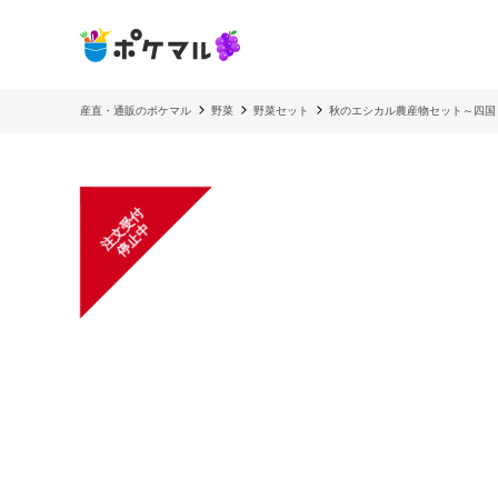
産直・通販のポケマル
野菜
野菜セット
秋のエシカル農産物セット～四国
注
文
受
付
停
止
中