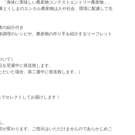
、「身体に美味しい農産物コンテストエントリー農産物」、
A東とくしまのエシカル農産物は人や社会、環境に配慮して生
。
者の紹介付き
単調理のレシピや、農産物の作り手を紹介するリーフレット
ついて）
品を翌週中に発送致します。
ただいた場合、第二週中に発送致します。）
らでセレクトしてお届けします！
ん。
容が変わります。ご指示はいただけませんのであらかじめご