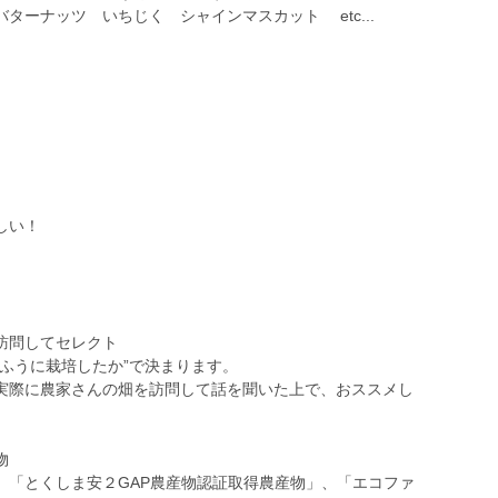
ターナッツ いちじく シャインマスカット etc...
しい！
訪問してセレクト
ふうに栽培したか”で決まります。
実際に農家さんの畑を訪問して話を聞いた上で、おススメし
物
、「とくしま安２GAP農産物認証取得農産物」、「エコファ