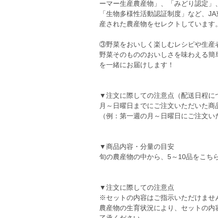
ーマー生産農産物」、「みどり認定」
「生物多様性活動認証制度」など、J
産された農産物をセレクトしています
③野菜をおいしく楽しむレシピや生産
野菜そのもののおいしさを味わえる簡
を一緒にお届けします！
▼注文に際しての注意点（配送日程に
月～日曜日までにご注文いただいた商
（例：第一週の月～日曜日にご注文い
▼商品内容・分量の目安
旬の農産物の中から、5～10品をこち
▼注文に際しての注意点
※セットの内容はご指示いただけませ
農産物の生育状況により、セットの内