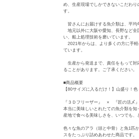
め、生産現場でしかできないこだわり
す。
皆さんにお届けする魚介類は、平均
地元以外に大阪や愛知、長野など全国
い、船上処理技術を磨いています。
2021年からは、より多くの方に手
ています。
生産から発送まで、責任をもって対応
ることがあります。ご了承ください。
■商品概要
【80サイズに入るだけ！】山盛り！色
『３Ｄフリーザー』 × 『匠の活〆
本当に美味しいとれたての魚介類を知
産地で食べる美味しさを、いつでも、
色々な魚のアラ（頭と中骨）と魚1匹
スをたっぷり詰めあわせた商品です。