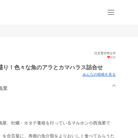
注文受付停止中
431
山盛り！色々な魚のアラとカマハラス詰合せ
みんなの投稿を見る
漁業
業、牡蠣・ホタテ養殖を行っているマルホン小西漁業で
を合言葉に、寿都の魚介類をよりおいしく食べてもらうた