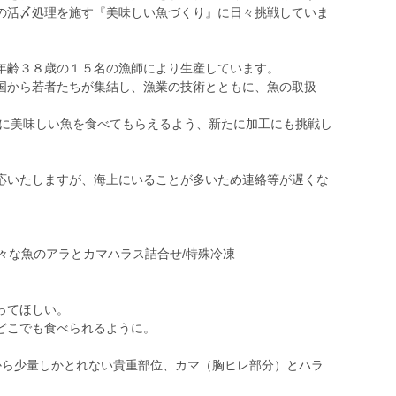
の活〆処理を施す『美味しい魚づくり』に日々挑戦していま
年齢３８歳の１５名の漁師により生産しています。
から若者たちが集結し、漁業の技術とともに、魚の取扱
軽に美味しい魚を食べてもらえるよう、新たに加工にも挑戦し
いたしますが、海上にいることが多いため連絡等が遅くな
々な魚のアラとカマハラス詰合せ/特殊冷凍
』
ってほしい。
どこでも食べられるように。
から少量しかとれない貴重部位、カマ（胸ヒレ部分）とハラ