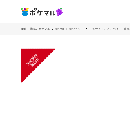
産直・通販のポケマル
魚介類
魚介セット
【80サイズに入るだけ！】山
注
文
受
付
停
止
中