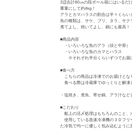
3辺合計80㎝の段ボール箱にはいるだ
重量にして約4kg！
アラとカマハラスの割合は半々くらい
魚の種類は、サケ、ブリ、タラ、サク
煮てよし、焼いてよし、鍋にも最高！
■商品内容
・いろいろな魚のアラ（頭と中骨）
・いろいろな魚のカマとハラス
※それぞれ半分くらいずつでお届
■食べ方
こちらの商品は冷凍でのお届けとな
食べる際は冷蔵庫でゆっくりと解凍
・塩焼き、煮魚、寄せ鍋、アラ汁など
■こだわり
船上の活〆処理はもちろんのこと、
使用している急速冷凍機の３Ｄフリー
た冷気で均一に優しく包み込むように