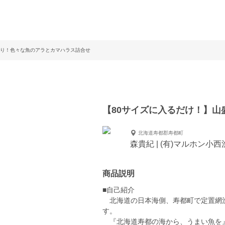
盛り！色々な魚のアラとカマハラス詰合せ
【80サイズに入るだけ！】
北海道寿都郡寿都町
森貴紀 | (有)マルホン小西
商品説明
■自己紹介
北海道の日本海側、寿都町で定置網漁
す。
『北海道寿都の海から、うまい魚を』