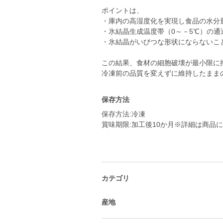
ポイントは、
・庫内の高湿度化を実現し食品の水分
・氷結晶生成温度帯（0～－5℃）の
・氷結晶がいびつな形状にならないこ
この結果、食材の細胞破壊が最小限に
冷凍前の品質を変えずに維持したまま
保存方法
保存方法:冷凍
賞味期限:加工後10か月※詳細は商品
カテゴリ
産地