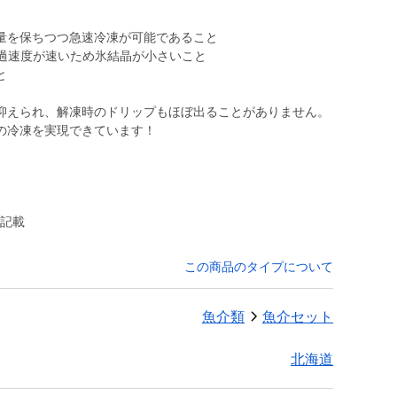
量を保ちつつ急速冷凍が可能であること
通過速度が速いため氷結晶が小さいこと
と
抑えられ、解凍時のドリップもほぼ出ることがありません。
の冷凍を実現できています！
に記載
この商品のタイプについて
魚介類
魚介セット
北海道