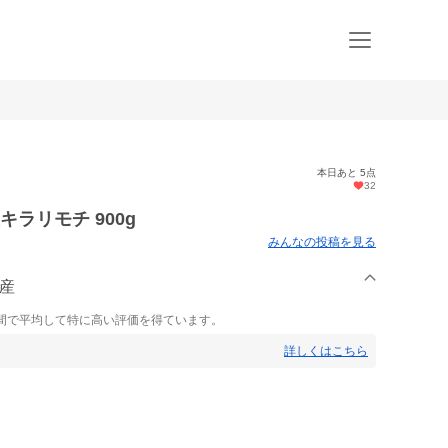
本日あと 5点
32
ラリモチ 900g
みんなの投稿を見る
農産
間で平均して特に高い評価を得ています。
詳しくはこちら