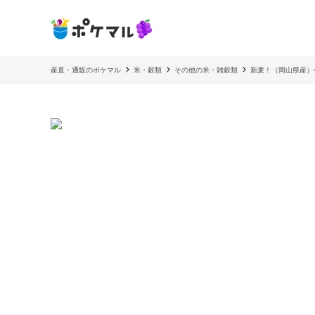
産直・通販のポケマル
米・穀類
その他の米・雑穀類
新麦！（岡山県産）令