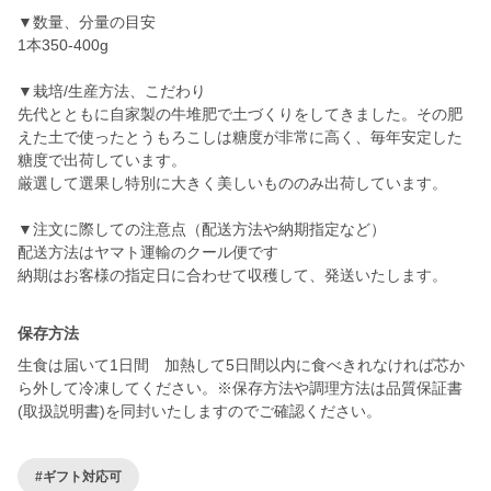
▼数量、分量の目安
1本350-400g
▼栽培/生産方法、こだわり
先代とともに自家製の牛堆肥で土づくりをしてきました。その肥
えた土で使ったとうもろこしは糖度が非常に高く、毎年安定した
糖度で出荷しています。
厳選して選果し特別に大きく美しいもののみ出荷しています。
▼注文に際しての注意点（配送方法や納期指定など）
配送方法はヤマト運輸のクール便です
納期はお客様の指定日に合わせて収穫して、発送いたします。
保存方法
生食は届いて1日間 加熱して5日間以内に食べきれなければ芯か
ら外して冷凍してください。※保存方法や調理方法は品質保証書
(取扱説明書)を同封いたしますのでご確認ください。
#ギフト対応可