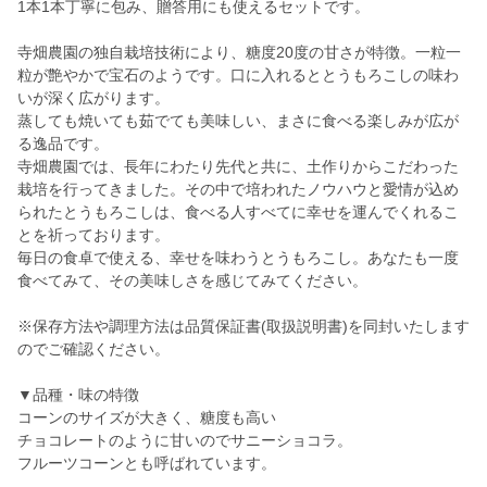
1本1本丁寧に包み、贈答用にも使えるセットです。
寺畑農園の独自栽培技術により、糖度20度の甘さが特徴。一粒一
粒が艶やかで宝石のようです。口に入れるととうもろこしの味わ
いが深く広がります。
蒸しても焼いても茹でても美味しい、まさに食べる楽しみが広が
る逸品です。
寺畑農園では、長年にわたり先代と共に、土作りからこだわった
栽培を行ってきました。その中で培われたノウハウと愛情が込め
られたとうもろこしは、食べる人すべてに幸せを運んでくれるこ
とを祈っております。
毎日の食卓で使える、幸せを味わうとうもろこし。あなたも一度
食べてみて、その美味しさを感じてみてください。
※保存方法や調理方法は品質保証書(取扱説明書)を同封いたします
のでご確認ください。
▼品種・味の特徴
コーンのサイズが大きく、糖度も高い
チョコレートのように甘いのでサニーショコラ。
フルーツコーンとも呼ばれています。