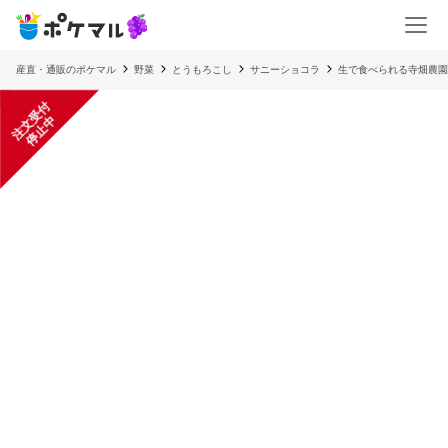
産直・通販のポケマル
野菜
とうもろこし
サニーショコラ
生で食べられる寺畑農園
注
文
受
付
停
止
中