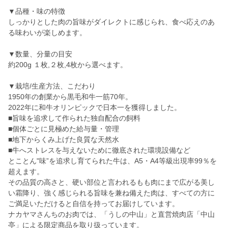
▼品種・味の特徴
しっかりとした肉の旨味がダイレクトに感じられ、食べ応えのあ
る味わいが楽しめます。
▼数量、分量の目安
約200g １枚,２枚,4枚から選べます。
▼栽培/生産方法、こだわり
1950年の創業から黒毛和牛一筋70年。
2022年に和牛オリンピックで日本一を獲得しました。
■旨味を追求して作られた独自配合の飼料
■個体ごとに見極めた給与量・管理
■地下からくみ上げた良質な天然水
■牛へストレスを与えないために徹底された環境設備など
とことん"味”を追求し育てられた牛は、A5・A4等級出現率99％を
超えます。
その品質の高さと、硬い部位と言われるもも肉にまで広がる美し
い霜降り、強く感じられる旨味を兼ね備えた肉は、すべての方に
ご満足いただけると自信を持ってお届けしています。
ナカヤマさんちのお肉では、「うしの中山」と直営焼肉店「中山
亭」による限定商品を取り扱っています。