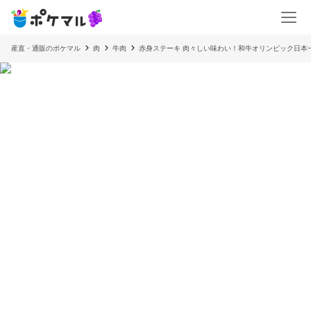
産直・通販のポケマル
肉
牛肉
赤身ステーキ 肉々しい味わい！和牛オリンピック日本