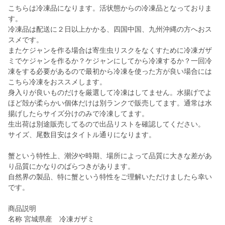
こちらは冷凍品になります。活状態からの冷凍品となっておりま
す。
冷凍品は配送に２日以上かかる、四国中国、九州沖縄の方へおス
スメです。
またケジャンを作る場合は寄生虫リスクをなくすために冷凍ガザ
ミでケジャンを作るか？ケジャンにしてから冷凍するか？一回冷
凍をする必要があるので最初から冷凍を使った方が良い場合には
こちら冷凍をおススメします。
身入りが良いものだけを厳選して冷凍はしてません。水揚げでよ
ほど殻が柔らかい個体だけは別ランクで販売してます。通常は水
揚げしたらサイズ分けのみで冷凍してます。
生出荷は別途販売してるので出品リストを確認してください。
サイズ、尾数目安はタイトル通りになります。
蟹という特性上、潮汐や時期、場所によって品質に大きな差があ
り品質にかなりのばらつきがあります。
自然界の製品、特に蟹という特性をご理解いただけましたら幸い
です。
商品説明
名称 宮城県産 冷凍ガザミ