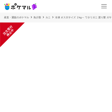
産直・通販のポケマル
魚介類
カニ
冷凍 オス大サイズ ２kg～ ワタリガニ 渡り蟹 ガ
注
文
受
付
停
止
中