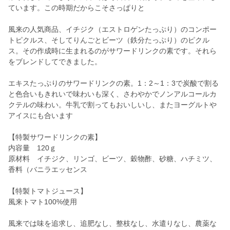
ています。この時期だからこそさっぱりと
風来の人気商品、イチジク（エストロゲンたっぷり）のコンポー
トピクルス、そしてりんごとビーツ（鉄分たっぷり）のピクル
ス。その作成時に生まれるのがサワードリンクの素です。それら
をブレンドしてできました。
エキスたっぷりのサワードリンクの素。1：2～1：3で炭酸で割る
と色合いもきれいで味わいも深く、さわやかでノンアルコールカ
クテルの味わい。牛乳で割ってもおいしいし、またヨーグルトや
アイスにも合います
【特製サワードリンクの素】
内容量 120ｇ
原材料 イチジク、リンゴ、ビーツ、穀物酢、砂糖、ハチミツ、
香料（バニラエッセンス
【特製トマトジュース】
風来トマト100%使用
風来では味を追求し、追肥なし、整枝なし、水遣りなし、農薬な