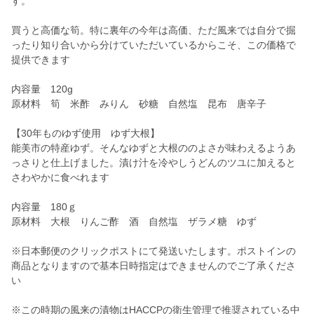
す。
買うと高価な筍。特に裏年の今年は高価、ただ風来では自分で掘
ったり知り合いから分けていただいているからこそ、この価格で
提供できます
内容量 120g
原材料 筍 米酢 みりん 砂糖 自然塩 昆布 唐辛子
【30年ものゆず使用 ゆず大根】
能美市の特産ゆず。そんなゆずと大根ののよさが味わえるようあ
っさりと仕上げました。漬け汁を冷やしうどんのツユに加えると
さわやかに食べれます
内容量 180ｇ
原材料 大根 りんご酢 酒 自然塩 ザラメ糖 ゆず
※日本郵便のクリックポストにて発送いたします。ポストインの
商品となりますので基本日時指定はできませんのでご了承くださ
い
※この時期の風来の漬物はHACCPの衛生管理で推奨されている中