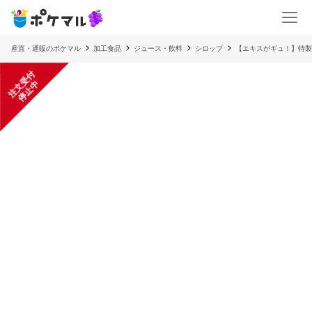
産直・通販のポケマル
加工食品
ジュース・飲料
シロップ
【エキスがギュ！】特製
注
文
受
付
停
止
中