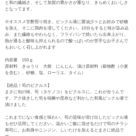
と和の繊細さ、そして加賀の豊かさが重なり、きらめくおいしさ
となってます。
※オススメ甘酢照り焼き。ピックル液に醤油少々とお好みで砂糖
を加え、そこに鶏肉を浸してください。10分もすると味が染み込
み、また繊維もやわらなく。フライパンで焼いたら出来上がり。
熱が通ると酸味も抑えられるので酸っぱいのが苦手なお子さんで
もおいしく召し上がれます
内容量 150ｇ
原材料 きゅうり 大根 にんじん、漬け原材料（穀物酢（小麦
を含む）、砂糖、塩、ローリエ、タイム）
【絶品！筍のピクルス】
まさに旬の味、筍（タケノコ）をピクルスに。これが合うんで
す。アク抜きした筍を味醂や昆布など利かした和風ピックル液で
漬けました
これまでにない食感と味わい。筍の旨味が溶け出したピックル液
もぜひ活用してください。温かいご飯に混ぜるだけで筍のチラシ
寿司に。お刺身やニンジン、しいたけを加えるとまさに絶品で