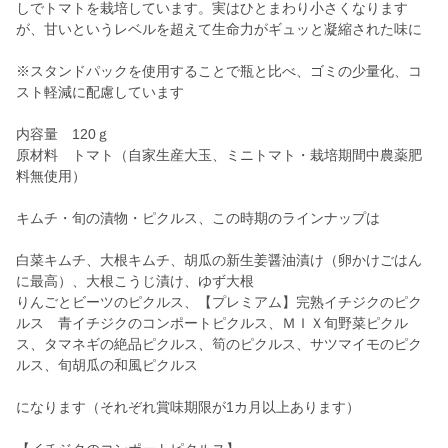
しでトマトを栽培しています。実はひとまわり小さくなります
が、甘いというレベルを超えて生命力がギュッと凝縮された味に
※スタンドパックを使用することで瓶と比べ、ゴミの少量化、コ
スト軽減に配慮しています
内容量 120ｇ
原材料 トマト（自家生産大玉、ミニトマト・栽培期間中農薬肥
料無使用）
キムチ・旬の漬物・ピクルス、この時期のラインナップは
白菜キムチ、大根キムチ、胡瓜の新生姜醤油漬け（卵かけごはん
に最高）、大根こうじ漬け、ゆず大根
りんごとビーツのピクルス、【プレミアム】完熟イチジクのピク
ルス 青イチジクのコンポートピクルス、ＭＩＸ旬野菜ピクル
ス、タマネギの絶品ピクルス、筍のピクルス、サツマイモのピク
ルス、旬胡瓜の和風ピクルス
になります（それぞれ賞味期限が1カ月以上あります）