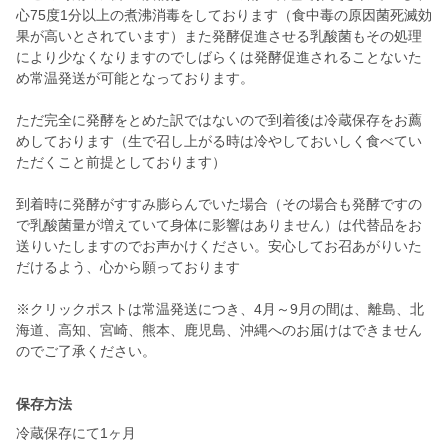
心75度1分以上の煮沸消毒をしております（食中毒の原因菌死滅効
果が高いとされています）また発酵促進させる乳酸菌もその処理
により少なくなりますのでしばらくは発酵促進されることないた
め常温発送が可能となっております。
ただ完全に発酵をとめた訳ではないので到着後は冷蔵保存をお薦
めしております（生で召し上がる時は冷やしておいしく食べてい
ただくこと前提としております）
到着時に発酵がすすみ膨らんでいた場合（その場合も発酵ですの
で乳酸菌量が増えていて身体に影響はありません）は代替品をお
送りいたしますのでお声かけください。安心してお召あがりいた
だけるよう、心から願っております
※クリックポストは常温発送につき、4月～9月の間は、離島、北
海道、高知、宮崎、熊本、鹿児島、沖縄へのお届けはできません
のでご了承ください。
保存方法
冷蔵保存にて1ヶ月