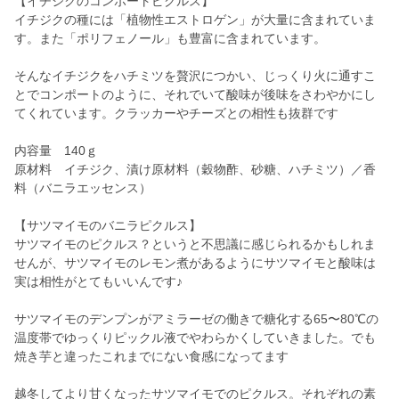
【イチジクのコンポートピクルス】
イチジクの種には「植物性エストロゲン」が大量に含まれていま
す。また「ポリフェノール」も豊富に含まれています。
そんなイチジクをハチミツを贅沢につかい、じっくり火に通すこ
とでコンポートのように、それでいて酸味が後味をさわやかにし
てくれています。クラッカーやチーズとの相性も抜群です
内容量 140ｇ
原材料 イチジク、漬け原材料（穀物酢、砂糖、ハチミツ）／香
料（バニラエッセンス）
【サツマイモのバニラピクルス】
サツマイモのピクルス？というと不思議に感じられるかもしれま
せんが、サツマイモのレモン煮があるようにサツマイモと酸味は
実は相性がとてもいいんです♪
サツマイモのデンプンがアミラーゼの働きで糖化する65〜80℃の
温度帯でゆっくりピックル液でやわらかくしていきました。でも
焼き芋と違ったこれまでにない食感になってます
越冬してより甘くなったサツマイモでのピクルス。それぞれの素