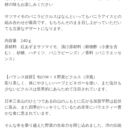
材の味もお楽しみください
サツマイモのバニラピクルスはなんといってもバニラアイスとの
組み合わせが最高です。もちろんそのまま召し上がっていただい
ても立派なデザートになります。
内容量 140ｇ
原材料 紅あずまサツマイモ、漬け原材料（穀物酢（小麦を含
む）、砂糖、ハチミツ、バニラビーンズ）／香料（バニラエッセ
ンス）
【バランス抜群】旬のＭＩＸ野菜ピクルス（洋風）
彩り美しく、体にやさしいハーブとビネガーを使い、また塩分も
少ないピクルスは世界的にあらためて注目されています。
日本三名山のひとつである白山のふもとに広がる加賀平野は起伏
に富み、また四季がハッキリしているため非常にバラエティー豊
かな食に恵まれています。
そんな冬を乗り越えた野菜の生命力を閉じ込めました。洋の伝統