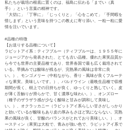
私たちが栽培の根底に置くのは、福島に伝わる「までい（真
手）」という言葉の精神です。
「大切に」「丁寧に」「じっくりと」「心をこめて」「手間暇を
惜しまず」という意味を持つこの教えに寄り添い、一粒一粒に愛
情を注いでいます。
#品種の特徴
【お送りする品種について】
ラビットアイ系：ティフブルー（ティフブルーは、１９５５年に
ジョージアから発表された、とても古い品種。優れた果実品質か
ら今でも世界の主要品種であり、世界各国で最も広く栽培されて
いる。早摘みでは酸味が残るが、完熟果の風味は非常に良
い。）、モンゴメリー（中粒ながら、香り・風味が良くフルーテ
ィな果実。美味しいです。）、バルドウイン（最晩生品種で収穫
期間が長く、樹上での日持ちが良く、ゆっくりと熟していく。皮
が薄く舌触りが滑らかで、甘く濃厚な味わい。）、オンズロー
（種子のザラザラ感が少なく酸味と甘みが調和して美味し
い。）、オクラッカニー（ラビットアイ系らしい甘さがしっかり
と効いているが酸味もあり皮の厚みもさほど気にならない。完熟
果の風味が良く、甘酸のバランスがとれており美味しい。）、オ
ースティン（果実は大粒で、青みが強い色で、ラビットアイ系で