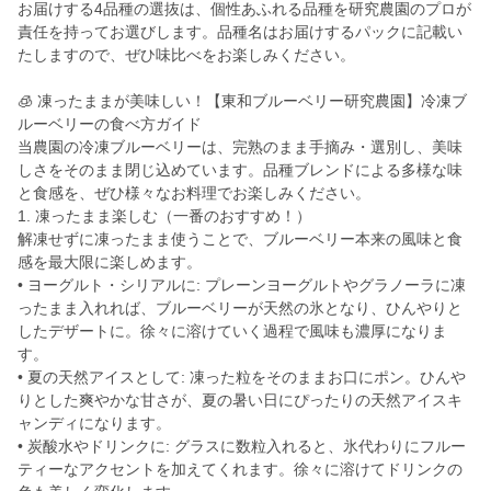
お届けする4品種の選抜は、個性あふれる品種を研究農園のプロが
責任を持ってお選びします。品種名はお届けするパックに記載い
たしますので、ぜひ味比べをお楽しみください。
🧊 凍ったままが美味しい！【東和ブルーベリー研究農園】冷凍ブ
ルーベリーの食べ方ガイド
当農園の冷凍ブルーベリーは、完熟のまま手摘み・選別し、美味
しさをそのまま閉じ込めています。品種ブレンドによる多様な味
と食感を、ぜひ様々なお料理でお楽しみください。
1. 凍ったまま楽しむ（一番のおすすめ！）
解凍せずに凍ったまま使うことで、ブルーベリー本来の風味と食
感を最大限に楽しめます。
• ヨーグルト・シリアルに: プレーンヨーグルトやグラノーラに凍
ったまま入れれば、ブルーベリーが天然の氷となり、ひんやりと
したデザートに。徐々に溶けていく過程で風味も濃厚になりま
す。
• 夏の天然アイスとして: 凍った粒をそのままお口にポン。ひんや
りとした爽やかな甘さが、夏の暑い日にぴったりの天然アイスキ
ャンディになります。
• 炭酸水やドリンクに: グラスに数粒入れると、氷代わりにフルー
ティーなアクセントを加えてくれます。徐々に溶けてドリンクの