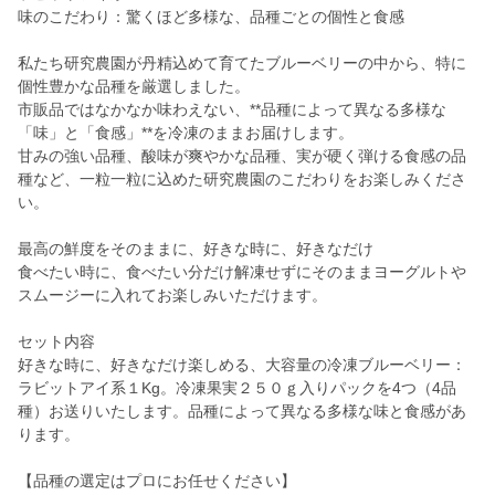
味のこだわり：驚くほど多様な、品種ごとの個性と食感
私たち研究農園が丹精込めて育てたブルーベリーの中から、特に
個性豊かな品種を厳選しました。
市販品ではなかなか味わえない、**品種によって異なる多様な
「味」と「食感」**を冷凍のままお届けします。
甘みの強い品種、酸味が爽やかな品種、実が硬く弾ける食感の品
種など、一粒一粒に込めた研究農園のこだわりをお楽しみくださ
い。
最高の鮮度をそのままに、好きな時に、好きなだけ
食べたい時に、食べたい分だけ解凍せずにそのままヨーグルトや
スムージーに入れてお楽しみいただけます。
セット内容
好きな時に、好きなだけ楽しめる、大容量の冷凍ブルーベリー：
ラビットアイ系１Kg。冷凍果実２５０ｇ入りパックを4つ（4品
種）お送りいたします。品種によって異なる多様な味と食感があ
ります。
【品種の選定はプロにお任せください】