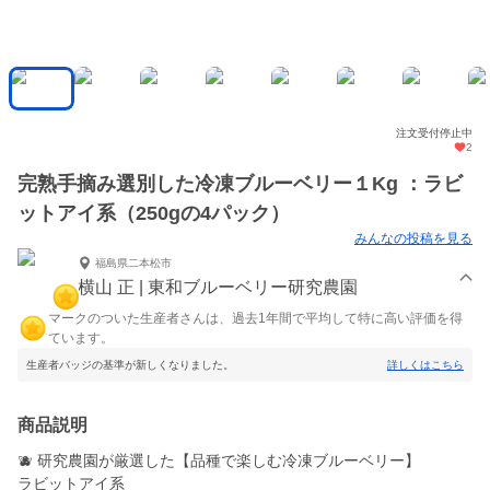
注文受付停止中
2
完熟手摘み選別した冷凍ブルーベリー１Kg ：ラビ
ットアイ系（250gの4パック）
みんなの投稿を見る
福島県二本松市
横山 正 | 東和ブルーベリー研究農園
マークのついた生産者さんは、過去1年間で平均して特に高い評価を得
ています。
生産者バッジの基準が新しくなりました。
詳しくはこちら
商品説明
🫐 研究農園が厳選した【品種で楽しむ冷凍ブルーベリー】
ラビットアイ系