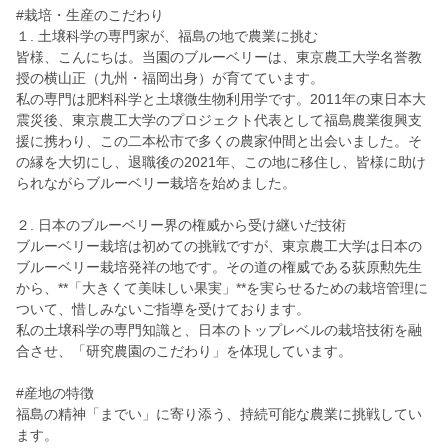
#栽培・生産のこだわり
１. 土壌科学の専門家が、福島の地で農業に挑む
皆様、こんにちは。当園のブルーベリーは、東京農工大学名誉教
授の横山正（九州・福岡出身）が育てています。
私の専門は肥料科学と土壌微生物利用学です。2011年の東日本大
震災後、東京農工大学のプロジェクト代表として福島農業復興支
援に携わり、この二本松市で多くの農家仲間と出会いました。そ
の縁を大切にし、退職後の2021年、この地に移住し、皆様に助け
られながらブルーベリー栽培を始めました。
２. 日本のブルーベリー界の権威から受け継いだ技術
ブルーベリー栽培は初めての挑戦ですが、東京農工大学は日本の
ブルーベリー栽培発祥の地です。その道の権威である荻原勲先生
から、**「大きくて美味しい果実」**を実らせるための栽培管理に
ついて、惜しみないご指導を受けております。
私の土壌科学の専門知識と、日本のトップレベルの栽培技術を融
合させ、「研究農園のこだわり」を体現しています。
#産地の特徴
福島の精神「までい」に寄り添う、持続可能な農業に挑戦してい
ます。