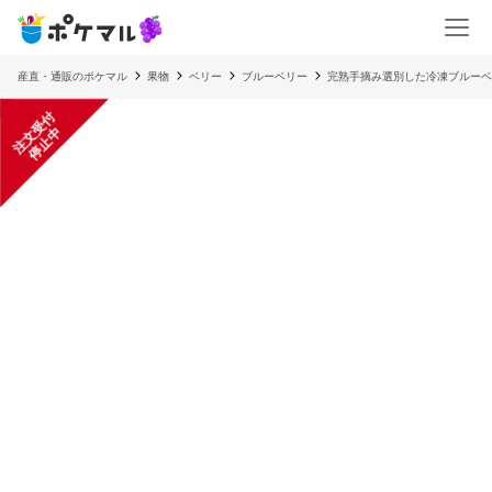
産直・通販のポケマル
果物
ベリー
ブルーベリー
完熟手摘み選別した冷凍ブルーベリ
注
文
受
付
停
止
中