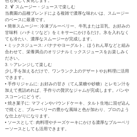
色も美しく変化します。
2. 🍹 スムージー・ジュースで楽しむ
当農園の品種ブレンドによる複雑で濃厚な味わいは、スムージー
のベースに最適です。
• 簡単スムージー: 冷凍ブルーベリー、牛乳または豆乳、お好みの
甘味料（ハチミツなど）をミキサーにかけるだけ。氷を入れなく
ても冷たい、濃厚なスムージーが完成します。
• ミックスジュース: バナナやヨーグルト、ほうれん草などと組み
合わせて、栄養満点のオリジナルミックスジュースをお楽しみく
ださい。
3. ✨アレンジして楽しむ
少し手を加えるだけで、ワンランク上のデザートやお料理に活用
できます。
• 手作りジャムに: お好みの甘さ（てん菜糖や砂糖）とレモン汁を
加えて煮詰めれば、手作りの贅沢なジャムが完成します。パンや
スコーンにどうぞ。
• 焼き菓子に: マフィンやパウンドケーキ、タルト生地に混ぜ込ん
で焼くと、ブルーベリーの豊かな風味と色が加わり、プロのよう
な仕上がりになります。
• ソースとして: 肉料理やチーズケーキにかける濃厚なブルーベリ
ーソースとしても活用できます。