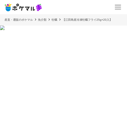
産直・通販のポケマル
魚介類
牡蠣
【江田島産冷凍牡蠣フライ25g×20入】