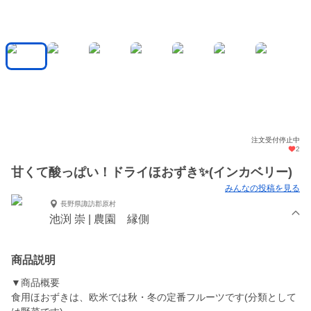
注文受付停止中
2
甘くて酸っぱい！ドライほおずき✨(インカベリー)
みんなの投稿を見る
長野県諏訪郡原村
池渕 崇 | 農園 縁側
商品説明
▼商品概要
食用ほおずきは、欧米では秋・冬の定番フルーツです(分類として