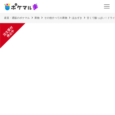
産直・通販のポケマル
果物
その他すべての果物
ほおずき
甘くて酸っぱい！ドライ
注
文
受
付
停
止
中