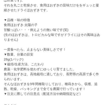
は野菜です)。
それを丸ごと乾燥させ、食用ほおずきの旨味だけををギュッと凝
縮させたドライほおずきです。
▼品種・味の特徴
食用ほおずき:太陽の子
甘酸っぱい・・・例えようの無い味です(笑)
(生のほおずきは、トロピカルな味ですがドライにはその風味はあ
りません)
一度食べたら、止まらない美味しさです！
▼数量、分量の目安
28g(1パック)
▼栽培/生産方法、こだわり
農薬・化学肥料を使わずにゆっくり育てました。
食用ほおずきは、高地栽培に適しており、長野県の高原で多く作
られいます。
そんなほおずきを9年間種取りしており、種蒔きから、収穫、追
熟、乾燥、パッキングまで全てを農園で行っています！
▼注文に際しての注意点（配送方法や納期指定など）