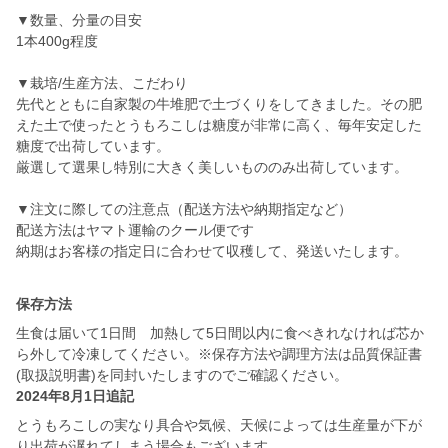
▼数量、分量の目安
1本400g程度
▼栽培/生産方法、こだわり
先代とともに自家製の牛堆肥で土づくりをしてきました。その肥
えた土で使ったとうもろこしは糖度が非常に高く、毎年安定した
糖度で出荷しています。
厳選して選果し特別に大きく美しいもののみ出荷しています。
▼注文に際しての注意点（配送方法や納期指定など）
配送方法はヤマト運輸のクール便です
納期はお客様の指定日に合わせて収穫して、発送いたします。
保存方法
生食は届いて1日間 加熱して5日間以内に食べきれなければ芯か
ら外して冷凍してください。※保存方法や調理方法は品質保証書
(取扱説明書)を同封いたしますのでご確認ください。
2024年8月1日追記
とうもろこしの実なり具合や気候、天候によっては生産量が下が
り出荷が遅れてしまう場合もございます。