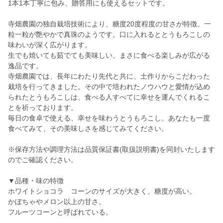
1本1本丁寧に包み、贈答用にも使えるセットです。
寺畑農園の独自栽培技術により、糖度20度程度の甘さが特徴。一
粒一粒が艶やかで真珠のようです。口に入れるととうもろこしの
味わいが深く広がります。
生でも焼いても茹でても美味しい、まさに食べる楽しみが広がる
逸品です。
寺畑農園では、長年にわたり先代と共に、土作りからこだわった
栽培を行ってきました。その中で培われたノウハウと愛情が込め
られたとうもろこしは、食べる人すべてに幸せを運んでくれるこ
とを祈っております。
毎日の食卓で使える、幸せを味わうとうもろこし。あなたも一度
食べてみて、その美味しさを感じてみてください。
※保存方法や調理方法は品質保証書(取扱説明書)を同封いたします
のでご確認ください。
▼品種・味の特徴
ホワイトショコラ コーンのサイズが大きく、糖度が高い。
かぼちゃやメロン以上の甘さ。
フルーツコーンと呼ばれている。