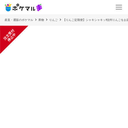
産直・通販のポケマル
果物
りんご
【りんご定期便】シャキシャキッ❗️信州りんごをお
注
文
受
付
停
止
中