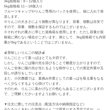
3kg規格箱：8～12個入り
5kg規格箱 11～18個入り
フルーツキャップやりんご専用のパックを使用し、箱に入れて発
送します。
※りんごの大きさにより個数が異なります。容量、個数は目安で
すので、容量、個数を保証するものではございません。
※それぞれの重さに準じた規格箱を使用します。ただし容量が規
格箱に満たない場合がございます。例として、3kg規格箱でも内容
量が3kgであるということではございません。
🍎美味しいりんごの秘訣🍎
りんごにとって葉っぱはとても大切です。
しかし、りんごは陽の光を浴びることで糖度が上がりますので、
りんご全体に陽の光が当たるような樹作りとしての剪定作業や玉
回しや誘引をしています。
また、小沢農園では、葉摘み作業としての葉っぱを取る量をなる
べく少なくするよう心掛けています。
そのため、りんごに葉かげなどの色むらあることがございますの
で、ご理解くださいますようお願いします。
▼注文に際しての注意点（配送方法や納期指定など）
※なるべくきれいな状態のりんごで荷造りする予定ですが、一