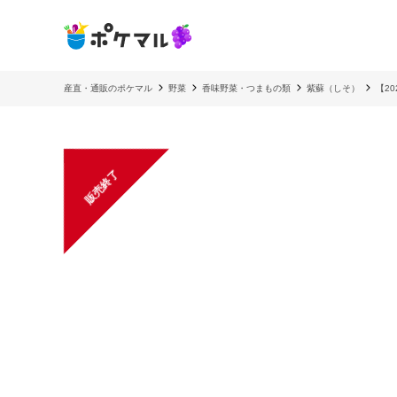
産直・通販のポケマル
野菜
香味野菜・つまもの類
紫蘇（しそ）
【2
販売終了