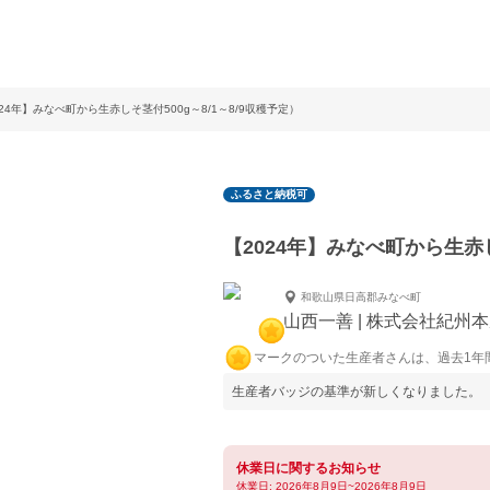
024年】みなべ町から生赤しそ茎付500g～8/1～8/9収穫予定）
ふるさと納税可
【2024年】みなべ町から生赤し
和歌山県日高郡みなべ町
山西一善 | 株式会社紀州
マークのついた生産者さんは、過去1年
生産者バッジの基準が新しくなりました。
休業日に関するお知らせ
休業日: 2026年8月9日~2026年8月9日