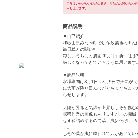
ご注文いただいた商品の発送、商品のお問い合わせ
申し上げます。
商品説明
▼自己紹介
和歌山県みなべ町で耕作放棄地の田ん
毎日草との闘い‼
涼しいうちにと農園隊長は午前中は除
厳しくなってきているように思います
▼商品説明
収穫期間は8月1日～8月9日で天気が
に大雨が降り田んぼがぐちょぐちょで
らせします。
太陽が昇ると気温が上昇ししそが傷む
収穫作業の画像もありますがこの機械
せず箱詰めするので草、虫(バッタ、
す。
しその葉が虫に喰われて穴があいてい