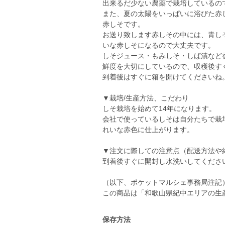
出来るだ少ない農薬で栽培しているの
また、夏の太陽をいっぱいに浴びた赤
赤しそです。
お送り致します赤しその中には、青し
いな赤しそになるので大丈夫です。
しそジュース・もみしそ・しば漬など香
鮮度を大切にしているので、収穫後す
到着後はすぐに箱を開けてくださいね
▼栽培/生産方法、こだわり
しそ栽培を始めて14年になります。
会社で使っているしそは自分たちで栽
れいな赤色に仕上がります。
▼注文に際しての注意点（配送方法や
到着後すぐに開封し水洗いしてくださ
（以下、ポケットマルシェ事務局注記
この商品は「和歌山県紀中エリアの生
保存方法