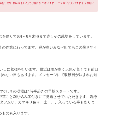
等は、数日お時間をいただく場合がございます。 ご了承いただけますようお願い
ぼを借りて6月～8月末頃まで赤しその栽培をしています。
草の作業に行ってます。緑が多いみなべ町でもこの暑さ年々
。
良い日に収穫を行います。最近は雨が多く天気が良くても前日
刈れない日もあります。メッセージにて収穫日が決まれお知
のでしその収穫は4時半起きの早朝スタートです。
で茎ごと刈り込み茎付きにて発送させていただきます。洗浄
カタツムリ、カマキリ色々）土、、、入っている事もありま
るものも入ります。