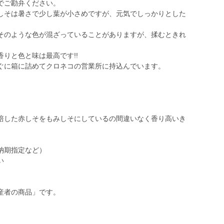
でご勘弁ください。
しそは暑さで少し葉が小さめですが、元気でしっかりとした
そのような色が混ざっていることがありますが、揉むときれ
りと色と味は最高です!!
ぐに箱に詰めてクロネコの営業所に持込んでいます。
。
培した赤しそをもみしそにしているの間違いなく香り高いき
納期指定など）
い
）
産者の商品」です。