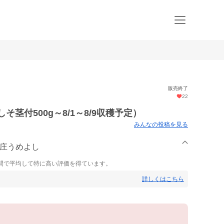
販売終了
22
そ茎付500g～8/1～8/9収穫予定）
みんなの投稿を見る
本庄うめよし
間で平均して特に高い評価を得ています。
詳しくはこちら