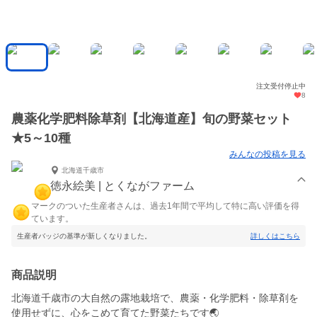
注文受付停止中
8
農薬化学肥料除草剤【北海道産】旬の野菜セット
★5～10種
みんなの投稿を見る
北海道千歳市
徳永絵美 | とくながファーム
マークのついた生産者さんは、過去1年間で平均して特に高い評価を得
ています。
生産者バッジの基準が新しくなりました。
詳しくはこちら
商品説明
北海道千歳市の大自然の露地栽培で、農薬・化学肥料・除草剤を
使用せずに、心をこめて育てた野菜たちです🌏