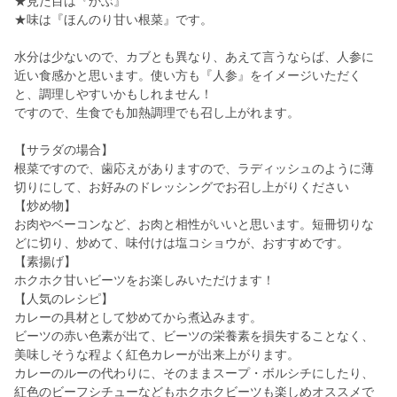
★見た目は『かぶ』
★味は『ほんのり甘い根菜』です。
水分は少ないので、カブとも異なり、あえて言うならば、人参に
近い食感かと思います。使い方も『人参』をイメージいただく
と、調理しやすいかもしれません！
ですので、生食でも加熱調理でも召し上がれます。
【サラダの場合】
根菜ですので、歯応えがありますので、ラディッシュのように薄
切りにして、お好みのドレッシングでお召し上がりください
【炒め物】
お肉やベーコンなど、お肉と相性がいいと思います。短冊切りな
どに切り、炒めて、味付けは塩コショウが、おすすめです。
【素揚げ】
ホクホク甘いビーツをお楽しみいただけます！
【人気のレシピ】
カレーの具材として炒めてから煮込みます。
ビーツの赤い色素が出て、ビーツの栄養素を損失することなく、
美味しそうな程よく紅色カレーが出来上がります。
カレーのルーの代わりに、そのままスープ・ボルシチにしたり、
紅色のビーフシチューなどもホクホクビーツも楽しめオススメで