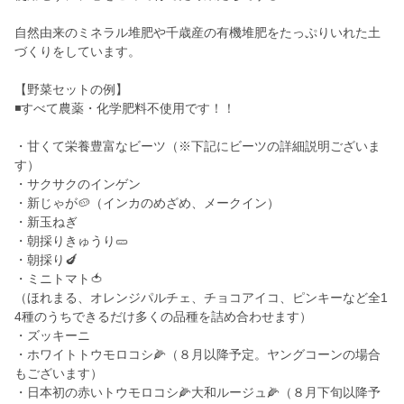
自然由来のミネラル堆肥や千歳産の有機堆肥をたっぷりいれた土
づくりをしています。
【野菜セットの例】
◾️すべて農薬・化学肥料不使用です！！
・甘くて栄養豊富なビーツ（※下記にビーツの詳細説明ございま
す）
・サクサクのインゲン
・新じゃが🥔（インカのめざめ、メークイン）
・新玉ねぎ
・朝採りきゅうり🥒
・朝採り🍆
・ミニトマト🍅
（ほれまる、オレンジパルチェ、チョコアイコ、ピンキーなど全1
4種のうちできるだけ多くの品種を詰め合わせます）
・ズッキーニ
・ホワイトトウモロコシ🌽（８月以降予定。ヤングコーンの場合
もございます）
・日本初の赤いトウモロコシ🌽大和ルージュ🌽（８月下旬以降予