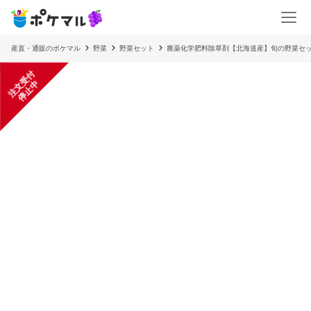
産直・通販のポケマル
野菜
野菜セット
農薬化学肥料除草剤【北海道産】旬の野菜セッ
注
文
受
付
停
止
中