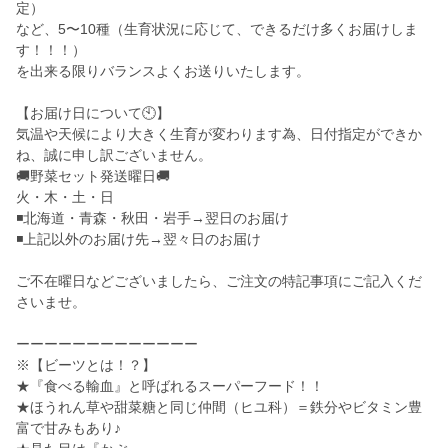
定）
など、5〜10種（生育状況に応じて、できるだけ多くお届けしま
す！！！）
を出来る限りバランスよくお送りいたします。
【お届け日について🕙】
気温や天候により大きく生育が変わります為、日付指定ができか
ね、誠に申し訳ございません。
🚚野菜セット発送曜日🚚
火・木・土・日
◾️北海道・青森・秋田・岩手→翌日のお届け
◾️上記以外のお届け先→翌々日のお届け
ご不在曜日などございましたら、ご注文の特記事項にご記入くだ
さいませ。
ーーーーーーーーーーーーー
※【ビーツとは！？】
★『食べる輸血』と呼ばれるスーパーフード！！
★ほうれん草や甜菜糖と同じ仲間（ヒユ科）＝鉄分やビタミン豊
富で甘みもあり♪