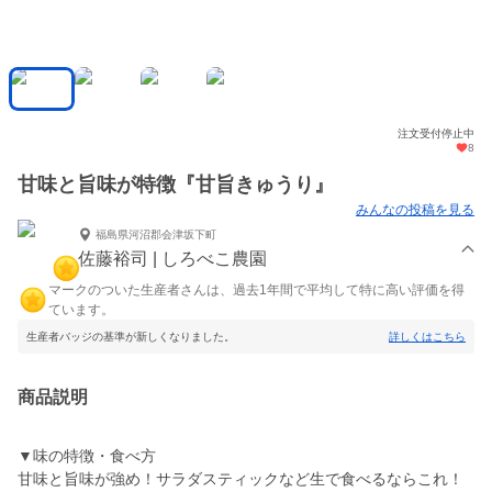
注文受付停止中
8
甘味と旨味が特徴『甘旨きゅうり』
みんなの投稿を見る
福島県河沼郡会津坂下町
佐藤裕司 | しろべこ農園
マークのついた生産者さんは、過去1年間で平均して特に高い評価を得
ています。
生産者バッジの基準が新しくなりました。
詳しくはこちら
商品説明
▼味の特徴・食べ方
甘味と旨味が強め！サラダスティックなど生で食べるならこれ！