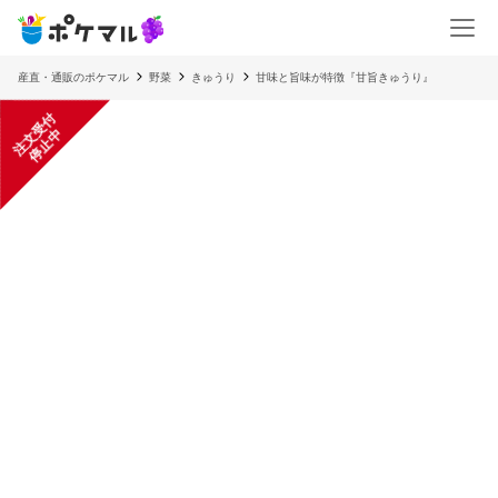
産直・通販のポケマル
野菜
きゅうり
甘味と旨味が特徴『甘旨きゅうり』
注
文
受
付
停
止
中