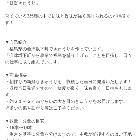
『甘旨きゅうり』
育てている3品種の中で甘味と旨味が強く感じられるのが特徴で
す！
▼自己紹介
福島県の会津坂下町できゅうりを作っています。
「会津坂下町から農業で福島を盛り上げる」ことを目指し、日々
の仕事に取り組んでいます。
▼商品概要
・朝採りの新鮮なきゅうりを、収穫した当日に発送いたします！
・収穫当日発送ですので、鮮度が良く、味も良く、日持ちもしま
す。
・約２１～２４㎝ぐらいの大き目のきゅうりをお届けします。
※多少の傷や曲がり等はご了承ください。
▼数量、分量の目安
・16本〜19本
・重さを基準に分量を分けますので、本数が前後するのはご了承