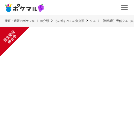
産直・通販のポケマル
魚介類
その他すべての魚介類
クエ
【松島産】天然クエ（4.
注
文
受
付
停
止
中