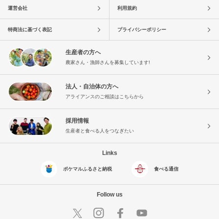
運営会社
利用規約
特商法に基づく表記
プライバシーポリシー
生産者の方へ
農家さん・漁師さんを募集しています!
法人・自治体の方へ
アライアンスのご相談はこちらから
採用情報
生産者と食べる人をつなぎたい
Links
ポケマルふるさと納税
食べる通信
Follow us