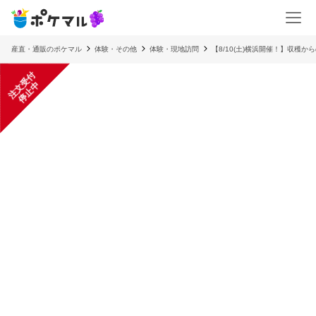
産直・通販のポケマル
体験・その他
体験・現地訪問
【8/10(土)横浜開催！】収穫
注
文
受
付
停
止
中