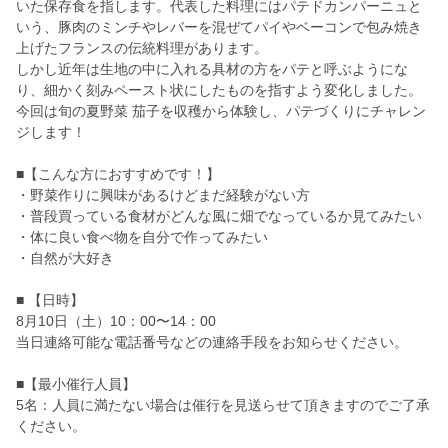
いた保存食を指します。代表した料理にはパテドカンパーニュと
いう、豚肉のミンチやレバーを混ぜてパイやベーコンで包み焼き
上げたフランスの伝統料理があります。
しかし近年は生地の中に入れる具材の方をパテと呼ぶようにな
り、細かく刻みペースト状にしたものを指すよう変化しました。
今回は旬の夏野菜 茄子を収穫から体験し、パテづくりにチャレン
ジします！
■【こんな方におすすめです！】
・野菜作りに興味があるけどまだ経験がない方
・普段買っている食材がどんな風に畑でなっているか見てみたい
・体に良い食べ物を自分で作ってみたい
・自然が大好き
■ 【日時】
8月10日（土）10：00〜14：00
当日連絡可能な電話番号などの連絡手段をお知らせください。
■【最小催行人員】
5名：人員に満たない場合は催行を見送らせて頂きますのでご了承
ください。