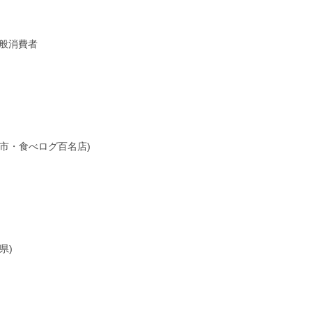
般消費者
市・食べログ百名店)
県)