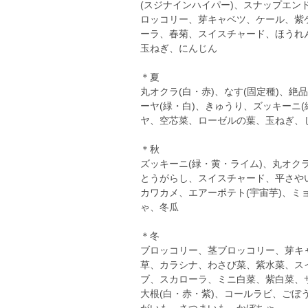
(スジナインハイパー)、スナップエン
ロッコリー、芽キャベツ、ケール、紫
ーラ、春菊、スイスチャード、ほうれ
玉ねぎ、にんじん
＊夏
丸オクラ(白・赤)、なす(固定種)、
ーヤ(緑・白)、きゅうり、ズッキーニ
ヤ、空芯菜、ローゼルの葉、玉ねぎ、じ
＊秋
ズッキーニ(緑・黄・ライム)、丸オクラ
とうがらし、スイスチャード、平さや
カワカメ、エアーポテト(宇宙芋)、ミ
ゃ、冬瓜
＊冬
ブロッコリー、茎ブロッコリー、芽キ
草、カラシナ、わさび菜、紫水菜、ス
ブ、スカローラ、ミニ白菜、紫白菜、
大根(白・赤・紫)、コールラビ、ご