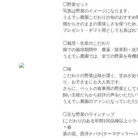
◯野菜セット
写真は野菜のイメージになります。
うえでぃ農園こだわりの旬のおすすめ
畑からそのままの美味しさを保つため
プレゼント・ギフト用としても喜ばれ
◯栽培・生産のこだわり
畑での栽培期間中、農薬・除草剤・化
うえでぃ農園では、全ての野菜を有機
◯味
こだわりの野菜は味が濃く、甘みがあ
り、お子さまにも大人気です。
さらに、ペットの食事用の野菜として
飼い主様たちから好評の声をいただい
うえでぃ農園のファンになっていただ
◯主な野菜のラインナップ
(こだわりのある年間100品種以上☆
＊春
菜の花、西洋ナバナ(チーマディラー