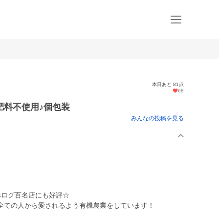
本日あと 81点
68
肥料不使用♪個包装
みんなの投稿を見る
べログ百名店にも好評☆
全ての人から愛されるよう有機農業をしています！