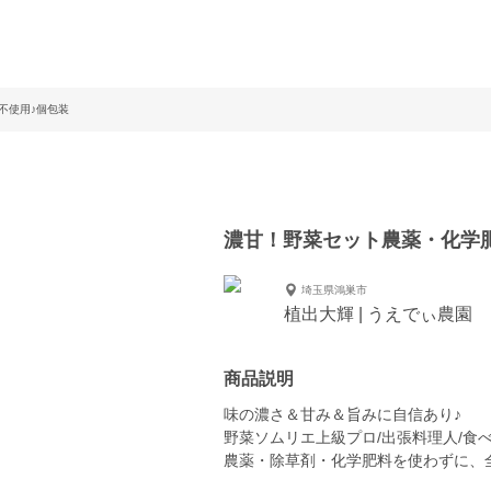
不使用♪個包装
濃甘！野菜セット農薬・化学
埼玉県鴻巣市
植出大輝 | うえでぃ農園
商品説明
味の濃さ＆甘み＆旨みに自信あり♪
野菜ソムリエ上級プロ/出張料理人/食
農薬・除草剤・化学肥料を使わずに、