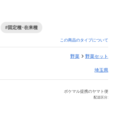
#固定種･在来種
この商品のタイプについて
野菜
野菜セット
埼玉県
ポケマル提携のヤマト便
配送区分: