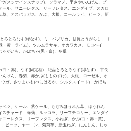
ドウ(スジナインスナップ)、ソラマメ、平さやいんげん、ブ
ケール、サニーレタス、リーフレタス、エンダイブ、スカロ
ん草、アスパラガス、かぶ、大根、コールラビ、ビーツ、新
絶品とろとろなす(緑なす)、ミニパプリカ、甘長とうがらし、ゴ
(緑・黄・ライム)、ツルムラサキ、オカワカメ、モロヘイ
ゃがいも、かぼちゃ(黒・白)、冬瓜
(白・赤)、なす(固定種)、絶品とろとろなす(緑なす)、甘長
いんげん、春菊、赤かぶ(もものすけ)、大根、ローゼル、オ
ョウガ、さつまいも(べにはるか、シルクスイート)、かぼち
ャベツ、ケール、紫ケール、ちぢみほうれん草、ほうれん
イスチャード、春菊、ルッコラ、リーフチコリー、エンダイ
サニーレタス、リーフレタス、小ねぎ、かぶ(白・赤・黄)、
ぼう、ビーツ、ヤーコン、紫菊芋、新玉ねぎ、にんじん、じゃ