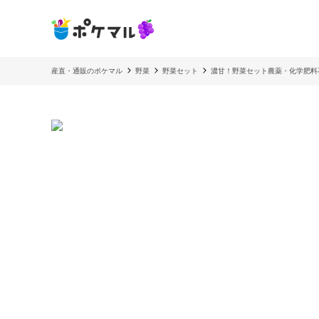
産直・通販のポケマル
野菜
野菜セット
濃甘！野菜セット農薬・化学肥料