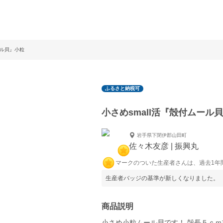
ール貝』小粒
ふるさと納税可
小さめsmall活『殻付ムール
岩手県下閉伊郡山田町
佐々木友彦 | 振興丸
マークのついた生産者さんは、過去1年
生産者バッジの基準が新しくなりました。
商品説明
小さめ小粒ムール貝です！ 殻長５ｃ