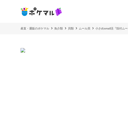
産直・通販のポケマル
魚介類
貝類
ムール貝
小さめsmall活『殻付ム