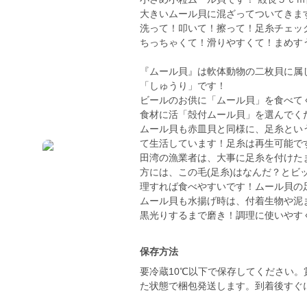
大きいムール貝に混ざってついてきま
洗って！叩いて！擦って！足糸チェッ
ちっちゃくて！滑りやすくて！まめす
『ムール貝』は軟体動物の二枚貝に属
「しゅうり」です！
ビールのお供に「ムール貝」を食べて
食材に活「殻付ムール貝」を選んでく
ムール貝も赤皿貝と同様に、足糸とい
て生活しています！足糸は再生可能で
田湾の漁業者は、大事に足糸を付けた
方には、この毛(足糸)はなんだ？と
理すれば食べやすいです！ムール貝の
ムール貝も水揚げ時は、付着生物や泥
黒光りするまで磨き！調理に使いやす
保存方法
要冷蔵10℃以下で保存してください
た状態で梱包発送します。到着後すぐ