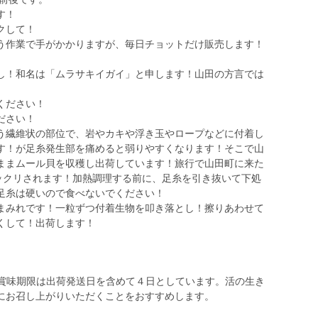
す！
クして！
う作業で手がかかりますが、毎日チョットだけ販売します！
し！和名は「ムラサキイガイ」と申します！山田の方言では
ください！
ださい！
う繊維状の部位で、岩やカキや浮き玉やロープなどに付着し
す！が足糸発生部を痛めると弱りやすくなります！そこで山
ままムール貝を収穫し出荷しています！旅行で山田町に来た
ビックリされます！加熱調理する前に、足糸を引き抜いて下処
足糸は硬いので食べないでください！
まみれです！一粒ずつ付着生物を叩き落とし！擦りあわせて
くして！出荷します！
。賞味期限は出荷発送日を含めて４日としています。活の生き
にお召し上がりいただくことをおすすめします。