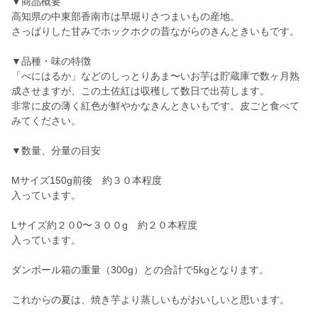
▼商品概要
高知県の中東部香南市は早堀りさつまいもの産地。
さっぱりした甘みでホックホクの昔ながらのきんときいもです。
▼品種・味の特徴
「べにはるか」などのしっとりあま〜いお芋は貯蔵庫で数ヶ月熟
成させますが、この土佐紅は収穫して数日で出荷します。
非常に皮の薄く紅色が鮮やかなきんときいもです。皮ごと食べて
みてください。
▼数量、分量の目安
Mサイズ150g前後 約３０本程度
入っています。
Lサイズ約２０0〜３００g 約２０本程度
入っています。
ダンボール箱の重量（300g）との合計で5kgとなります。
これからの夏は、焼き芋より蒸しいもがおいしいと思います。