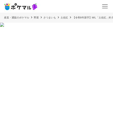
産直・通販のポケマル
野菜
さつまいも
土佐紅
【令和8年新芋】M/L「土佐紅」約