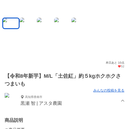
本日あと 10点
52
【令和8年新芋】M/L「土佐紅」約５kgホクホクさ
つまいも
みんなの投稿を見る
高知県香南市
黒瀬 智 | アスタ農園
商品説明