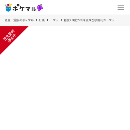
産直・通販のポケマル
野菜
トマト
糖度7.9度の肉厚濃厚な収農花のトマト
注
文
受
付
停
止
中