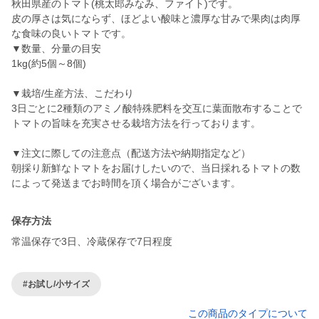
秋田県産のトマト(桃太郎みなみ、ファイト)です。
皮の厚さは気にならず、ほどよい酸味と濃厚な甘みで果肉は肉厚
な食味の良いトマトです。
▼数量、分量の目安
1kg(約5個～8個)
▼栽培/生産方法、こだわり
3日ごとに2種類のアミノ酸特殊肥料を交互に葉面散布することで
トマトの旨味を充実させる栽培方法を行っております。
▼注文に際しての注意点（配送方法や納期指定など）
朝採り新鮮なトマトをお届けしたいので、当日採れるトマトの数
によって発送までお時間を頂く場合がございます。
保存方法
常温保存で3日、冷蔵保存で7日程度
#お試し/小サイズ
この商品のタイプについて